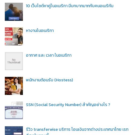
10 เว็บไซต์หาคู่ในอเมริกา มีบทบาทมากกับคนอเมริกัน
หางานในอเมริกา
อากาศ และ เวลา ในอเมริกา
พนักงานต้อนรับ (Hostess)
SSN (Social Security Number) สำคัญอย่างไร ?
รีวิว transferwise บริการ โอนเงินจากต่างประเทศมาไทย เรท