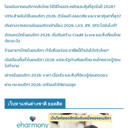
โอนเงินจากอเมริกากลับไทย ใช้วิธีไหนประหยัดและคุ้มที่สุดในปี 2026?
VPN สำหรับใช้ในอเมริกา 2026: ตัวไหนดี ปลอดภัย และราคาคุ้มค่าที่สุด?
เดินทางจากสนามบินอเมริกาเข้าเมือง 2026: LAX, JFK, SFO ไปยังไงดี?
บัตรเครดิตในอเมริกา 2026: เริ่มต้นสร้าง Credit Score และสิ่งที่คนไทย
ต้องระวัง
ร้านอาหารไทยในอเมริกา: ทำไมถึงอร่อย อาชีพนี้ทำเงินได้จริงไหม?
เงินเดือนขั้นต่ำในอเมริกา 2026: แต่ละรัฐต่างกันแค่ไหน คนไทยควรรู้ก่อน
ไปทำงาน
เช่ารถในอเมริกา 2026: ราคา เงื่อนไข และสิ่งที่ต้องรู้ก่อนกดจอง
ผ่าน ตม อเมริกา 2026: เตรียมตัวให้ผ่านฉลุย
เว็บหาแฟนต่างชาติ ยอดฮิต