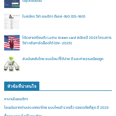
ดีสุดในตอนนี้
ใบสมัคร วีซ่า อเมริกา ดีเอส-160 (DS-160)
ได้เวลาเตรียมตัว Lotto Green card สมัครปี 2023 โครงการ
วีซ่า กรีนการ์ดล็อตโต้ (DV-2025)
ส่งเงินกลับไทย แบบไหน ที่ได้ง่าย ดี และค่าธรรมเนียมถูก
หัวข้อที่น่าสนใจ
หางานในอเมริกา
โอนเงินจากต่างประเทศมาไทย แบบไหนดี รวดเร็ว ปลอดภัยที่สุด ปี 2023