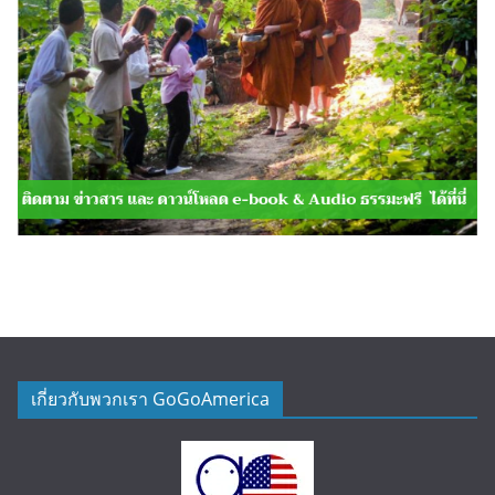
เกี่ยวกับพวกเรา GoGoAmerica