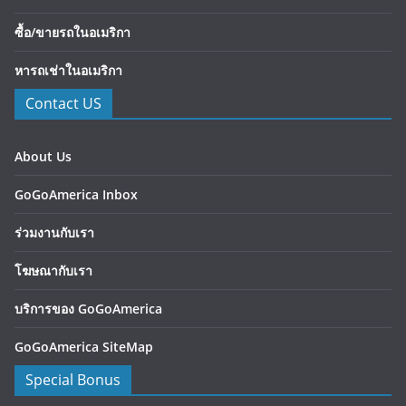
ซื้อ/ขายรถในอเมริกา
หารถเช่าในอเมริกา
Contact US
About Us
GoGoAmerica Inbox
ร่วมงานกับเรา
โฆษณากับเรา
บริการของ GoGoAmerica
GoGoAmerica SiteMap
Special Bonus