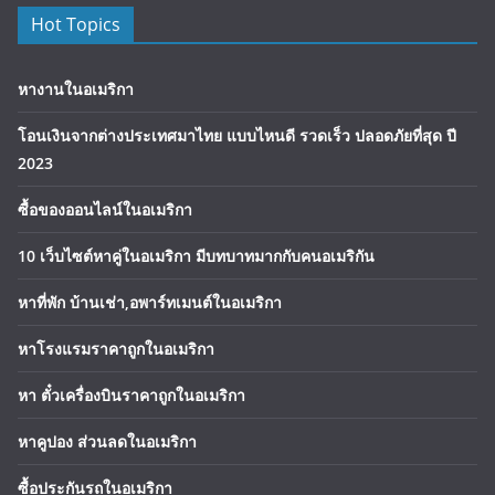
Hot Topics
หางานในอเมริกา
โอนเงินจากต่างประเทศมาไทย แบบไหนดี รวดเร็ว ปลอดภัยที่สุด ปี
2023
ซื้อของออนไลน์ในอเมริกา
10 เว็บไซต์หาคู่ในอเมริกา มีบทบาทมากกับคนอเมริกัน
หาที่พัก บ้านเช่า,อพาร์ทเมนต์ในอเมริกา
หาโรงแรมราคาถูกในอเมริกา
หา ตั๋วเครื่องบินราคาถูกในอเมริกา
หาคูปอง ส่วนลดในอเมริกา
ซื้อประกันรถในอเมริกา