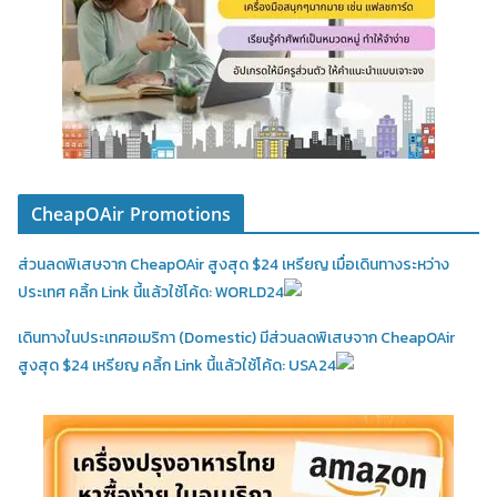
CheapOAir Promotions
ส่วนลดพิเสษจาก CheapOAir สูงสุด $24 เหรียญ เมื่อเดินทางระหว่าง
ประเทศ คลิ้ก Link นี้แล้วใช้โค้ด: WORLD24
เดินทางในประเทศอเมริกา (Domestic)
มีส่วนลดพิเสษจาก CheapOAir
สูงสุด $24 เหรียญ คลิ้ก Link นี้แล้วใช้โค้ด: USA24