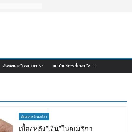
สัพเพเหระในอเมริกา
แนะนำบริการที่น่าสนใจ
สัพเพเหระในอเมริกา
เบื้องหลัง”เงิน”ในอเมริกา