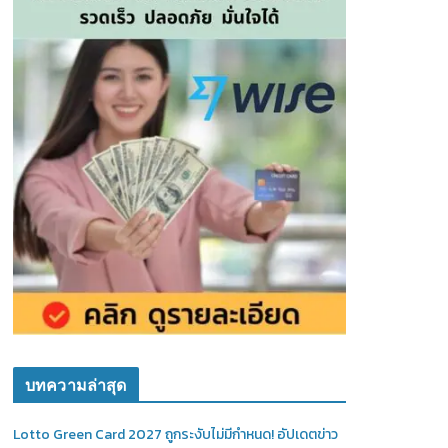
บทความล่าสุด
Lotto Green Card 2027 ถูกระงับไม่มีกำหนด! อัปเดตข่าว