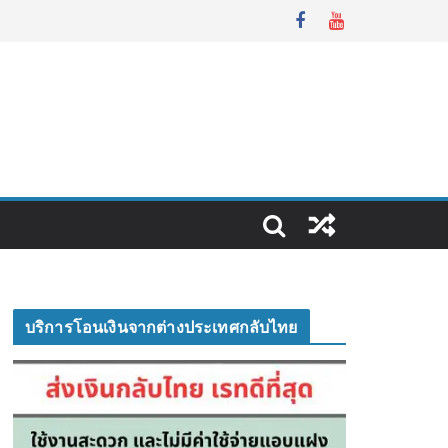
บริการโอนเงินจากต่างประเทศกลับไทย