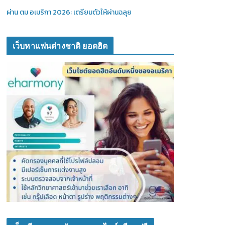
ผ่าน ตม อเมริกา 2026: เตรียมตัวให้ผ่านฉลุย
เว็บหาแฟนต่างชาติ ยอดฮิต