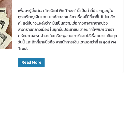
เพื่อนๆรู้มั้ยค่ะว่า “In God We Trust” นี้ เป็นคำที่ปรากฏอยู่ใน
ทุกเหรียญเงินและแบงค์ของอเมริกา เรื่องนี้มีที่มาที่ไปไม่แน่ชัด
ค่ะ แต่มีบางแหล่งว่า* มันเป็นความเชื่อทางศาสนาจากช่วง
สงครามกลางเมือง ในยุคนั้นประชาชนเขาอยากให้พิมพ์ ว่าเรา
ศรัทธาในพระเจ้าลงในเหรียญของเขา ก็เลยใช้เรื่อยมาจนถึงทุก
วันนี้ และอีกที่มาหนึ่งคือ จากนักการเงิน เขาบอกว่าที่ In god We
Trust
Read More