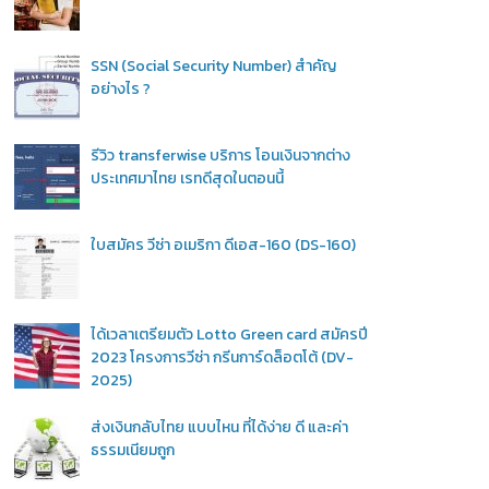
SSN (Social Security Number) สำคัญ
อย่างไร ?
รีวิว transferwise บริการ โอนเงินจากต่าง
ประเทศมาไทย เรทดีสุดในตอนนี้
ใบสมัคร วีซ่า อเมริกา ดีเอส-160 (DS-160)
ได้เวลาเตรียมตัว Lotto Green card สมัครปี
2023 โครงการวีซ่า กรีนการ์ดล็อตโต้ (DV-
2025)
ส่งเงินกลับไทย แบบไหน ที่ได้ง่าย ดี และค่า
ธรรมเนียมถูก