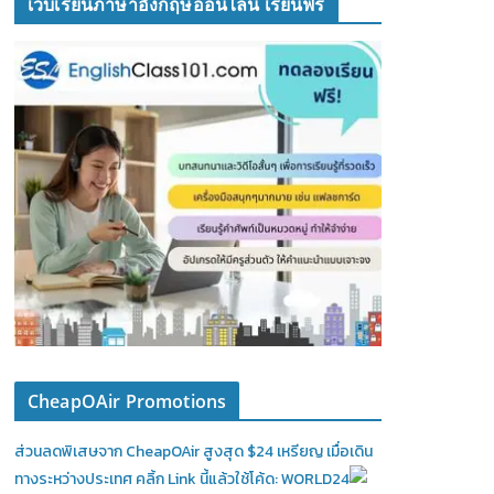
เว็บเรียนภาษาอังกฤษออนไลน์ เรียนฟรี
CheapOAir Promotions
ส่วนลดพิเสษจาก CheapOAir สูงสุด $24 เหรียญ เมื่อเดิน
ทางระหว่างประเทศ คลิ้ก Link นี้แล้วใช้โค้ด: WORLD24