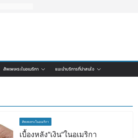
สัพเพเหระในอเมริกา
แนะนำบริการที่น่าสนใจ
สัพเพเหระในอเมริกา
เบื้องหลัง”เงิน”ในอเมริกา