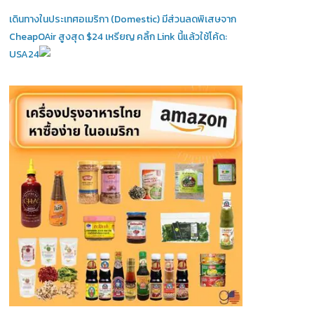
เดินทางในประเทศอเมริกา (Domestic)
มีส่วนลดพิเสษจาก
CheapOAir สูงสุด $24 เหรียญ คลิ้ก Link นี้แล้วใช้โค้ด:
USA24