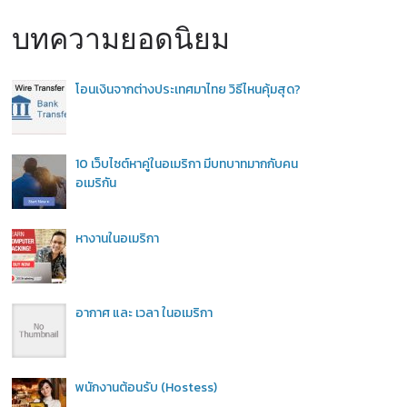
บทความยอดนิยม
โอนเงินจากต่างประเทศมาไทย วิธีไหนคุ้มสุด?
10 เว็บไซต์หาคู่ในอเมริกา มีบทบาทมากกับคน
อเมริกัน
หางานในอเมริกา
อากาศ และ เวลา ในอเมริกา
พนักงานต้อนรับ (Hostess)