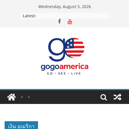
Skip
Wednesday, August 5, 2026
to
Latest:
content
เงิน อเมริกา