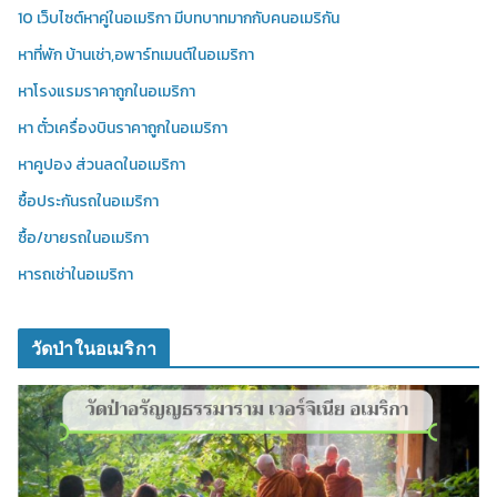
10 เว็บไซต์หาคู่ในอเมริกา มีบทบาทมากกับคนอเมริกัน
หาที่พัก บ้านเช่า,อพาร์ทเมนต์ในอเมริกา
หาโรงแรมราคาถูกในอเมริกา
หา ตั๋วเครื่องบินราคาถูกในอเมริกา
หาคูปอง ส่วนลดในอเมริกา
ซื้อประกันรถในอเมริกา
ซื้อ/ขายรถในอเมริกา
หารถเช่าในอเมริกา
วัดป่าในอเมริกา