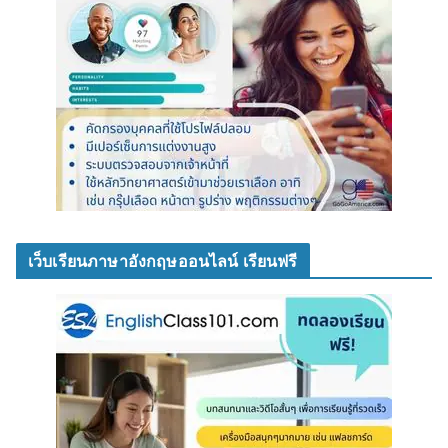
เว็บเรียนภาษาอังกฤษออนไลน์ เรียนฟรี