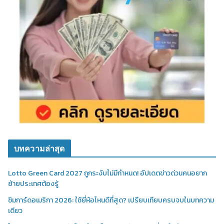
บทความล่าสุด
Lotto Green Card 2027 ถูกระงับไม่มีกำหนด! อัปเดตข่าวด่วนคนอยาก
ย้ายประเทศต้องรู้
ซิมการ์ดอเมริกา 2026: ใช้ยี่ห้อไหนดีที่สุด? เปรียบเทียบครบจบในบทความ
เดียว