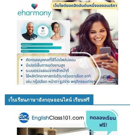
เว็บเรียนภาษาอังกฤษออนไลน์ เรียนฟรี