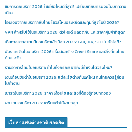
ซิมการ์ดอเมริกา 2026: ใช้ยี่ห้อไหนดีที่สุด? เปรียบเทียบครบจบในบทความ
เดียว
โอนเงินจากอเมริกากลับไทย ใช้วิธีไหนประหยัดและคุ้มที่สุดในปี 2026?
VPN สำหรับใช้ในอเมริกา 2026: ตัวไหนดี ปลอดภัย และราคาคุ้มค่าที่สุด?
เดินทางจากสนามบินอเมริกาเข้าเมือง 2026: LAX, JFK, SFO ไปยังไงดี?
บัตรเครดิตในอเมริกา 2026: เริ่มต้นสร้าง Credit Score และสิ่งที่คนไทย
ต้องระวัง
ร้านอาหารไทยในอเมริกา: ทำไมถึงอร่อย อาชีพนี้ทำเงินได้จริงไหม?
เงินเดือนขั้นต่ำในอเมริกา 2026: แต่ละรัฐต่างกันแค่ไหน คนไทยควรรู้ก่อน
ไปทำงาน
เช่ารถในอเมริกา 2026: ราคา เงื่อนไข และสิ่งที่ต้องรู้ก่อนกดจอง
ผ่าน ตม อเมริกา 2026: เตรียมตัวให้ผ่านฉลุย
เว็บหาแฟนต่างชาติ ยอดฮิต