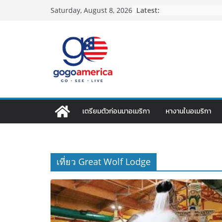
Skip
Latest:
Saturday, August 8, 2026
to
content
เตรียมตัวก่อนมาอเมริกา
หางานในอเมริกา
เที่ยว Great Wolf Lodge