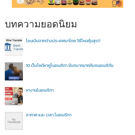
บทความยอดนิยม
โอนเงินจากต่างประเทศมาไทย วิธีไหนคุ้มสุด?
10 เว็บไซต์หาคู่ในอเมริกา มีบทบาทมากกับคนอเมริกัน
หางานในอเมริกา
อากาศ และ เวลา ในอเมริกา