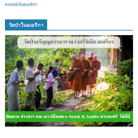
หารถเช่าในอเมริกา
วัดป่าในอเมริกา