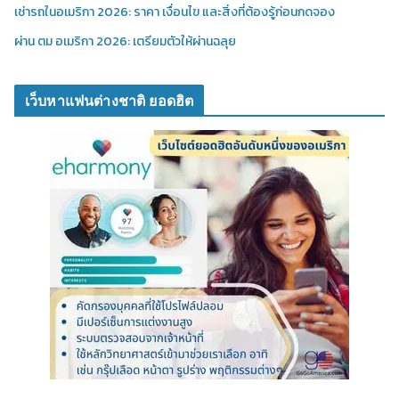
เช่ารถในอเมริกา 2026: ราคา เงื่อนไข และสิ่งที่ต้องรู้ก่อนกดจอง
ผ่าน ตม อเมริกา 2026: เตรียมตัวให้ผ่านฉลุย
เว็บหาแฟนต่างชาติ ยอดฮิต