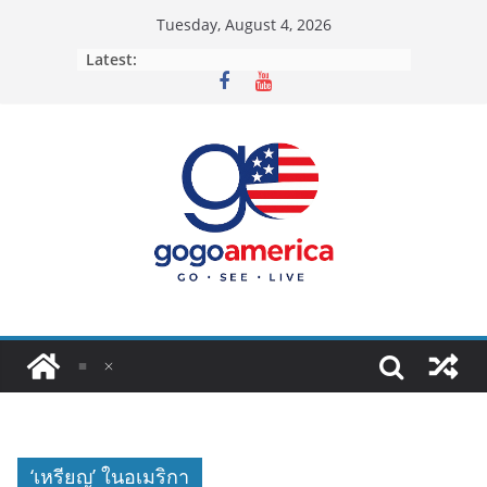
Skip
Tuesday, August 4, 2026
to
Latest:
content
‘เหรียญ’ ในอเมริกา