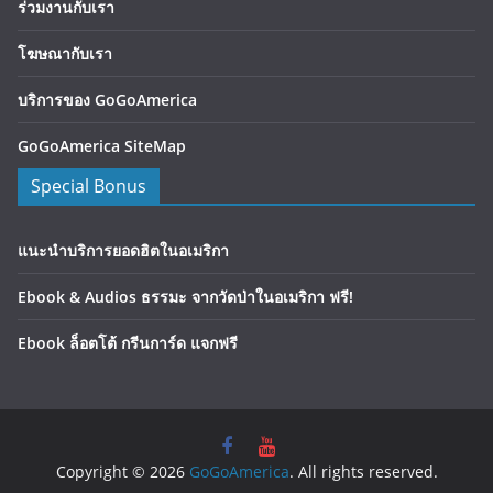
ร่วมงานกับเรา
โฆษณากับเรา
บริการของ GoGoAmerica
GoGoAmerica SiteMap
Special Bonus
แนะนำบริการยอดฮิตในอเมริกา
Ebook & Audios ธรรมะ จากวัดป่าในอเมริกา ฟรี!
Ebook ล็อตโต้ กรีนการ์ด แจกฟรี
Copyright © 2026
GoGoAmerica
. All rights reserved.