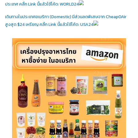
ประเทศ คลิ้ก Link นี้แล้วใช้โค้ด: WORLD24
เดินทางในประเทศอเมริกา (Domestic)
มีส่วนลดพิเสษจาก CheapOAir
สูงสุด $24 เหรียญ คลิ้ก Link นี้แล้วใช้โค้ด: USA24