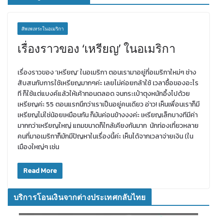
สัพเพเหระในอเมริกา
เรื่องราวของ ‘เหรียญ’ ในอเมริกา
เรื่องราวของ ‘เหรียญ’ ในอเมริกา ตอนเรามาอยู่ที่อเมริกาใหม่ๆ ช่าง
สับสนกับการใช้เหรียญมากๆค่ะ เลยไม่ค่อยกล้าใช้ เวลาซื้อของอะไร
ที ก็ใช้แต่แบงค์แล้วให้เค้าทอนตลอด จนกระเป๋าตุงหนักอึ้งไปด้วย
เหรียญค่ะ 55 ตอนแรกนึกว่าเราเป็นอยู่คนเดียว อ่าว! เห็นเพื่อนเราก็มี
เหรียญไม่ใช่น้อยเหมือนกัน ก็มันค่อนข้างงงค่ะ เหรียญเล็กบางทีมีค่า
มากกว่าเหรียญใหญ่ แถมขนาดก็ใกล้เคียงกันมาก นักท่องเที่ยวหลาย
คนที่มาอเมริกาก็มักมีปัญหาในเรื่องนี้ค่ะ เห็นได้จากเวลาจ่ายเงิน (ใน
เมืองใหญ่ๆ เช่น
Read More
บริการโอนเงินจากต่างประเทศกลับไทย