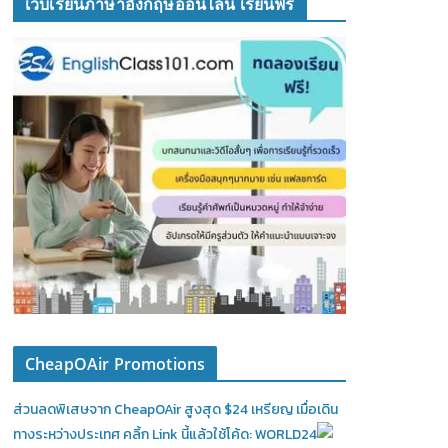
เว็บเรียนภาษาอังกฤษออนไลน์ เรียนฟรี
CheapOAir Promotions
ส่วนลดพิเสษจาก CheapOAir สูงสุด $24 เหรียญ เมื่อเดิน
ทางระหว่างประเทศ คลิ้ก Link นี้แล้วใช้โค้ด: WORLD24