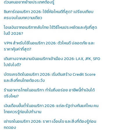
ด่วนคนอยากย้ายประเทศต้องรู้
ซิมการ์ดอเมริกา 2026: ใช้ยี่ห้อไหนดีที่สุด? เปรียบเทียบ
ครบจบในบทความเดียว
โอนเงินจากอเมริกากลับไทย ใช้วิธีไหนประหยัดและคุ้มที่สุด
ในปี 2026?
VPN สำหรับใช้ในอเมริกา 2026: ตัวไหนดี ปลอดภัย และ
ราคาคุ้มค่าที่สุด?
เดินทางจากสนามบินอเมริกาเข้าเมือง 2026: LAX, JFK, SFO
ไปยังไงดี?
บัตรเครดิตในอเมริกา 2026: เริ่มต้นสร้าง Credit Score
และสิ่งที่คนไทยต้องระวัง
ร้านอาหารไทยในอเมริกา: ทำไมถึงอร่อย อาชีพนี้ทำเงินได้
จริงไหม?
เงินเดือนขั้นต่ำในอเมริกา 2026: แต่ละรัฐต่างกันแค่ไหน คน
ไทยควรรู้ก่อนไปทำงาน
เช่ารถในอเมริกา 2026: ราคา เงื่อนไข และสิ่งที่ต้องรู้ก่อน
กดจอง