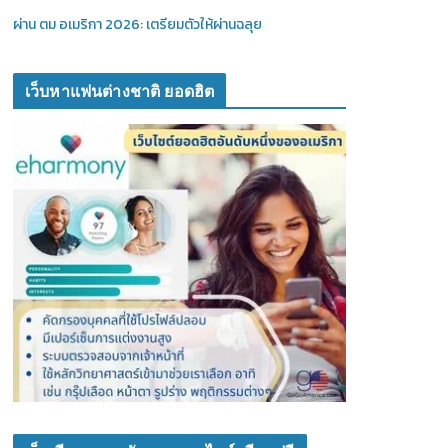
ผ่าน ตม อเมริกา 2026: เตรียมตัวให้ผ่านฉลุย
เว็บหาแฟนต่างชาติ ยอดฮิต