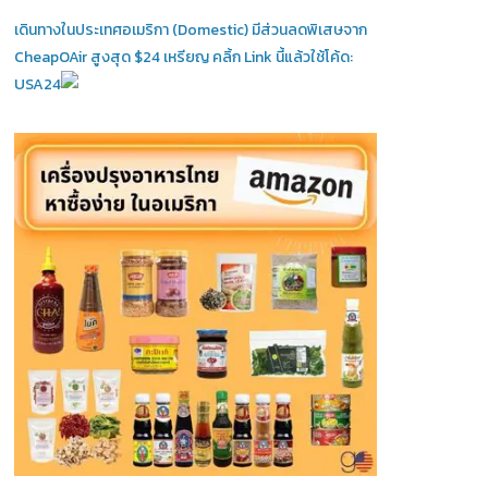
เดินทางในประเทศอเมริกา (Domestic)
มีส่วนลดพิเสษจาก
CheapOAir สูงสุด $24 เหรียญ คลิ้ก Link นี้แล้วใช้โค้ด:
USA24