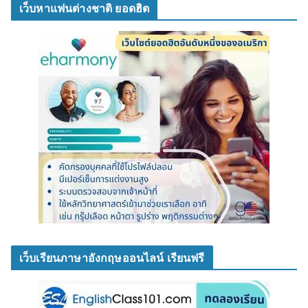
เว็บหาแฟนต่างชาติ ยอดฮิต
เว็บเรียนภาษาอังกฤษออนไลน์ เรียนฟรี