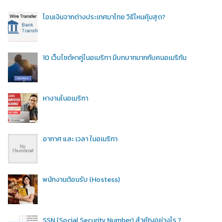
โอนเงินจากต่างประเทศมาไทย วิธีไหนคุ้มสุด?
10 เว็บไซต์หาคู่ในอเมริกา มีบทบาทมากกับคนอเมริกัน
หางานในอเมริกา
อากาศ และ เวลา ในอเมริกา
พนักงานต้อนรับ (Hostess)
SSN (Social Security Number) สำคัญอย่างไร ?