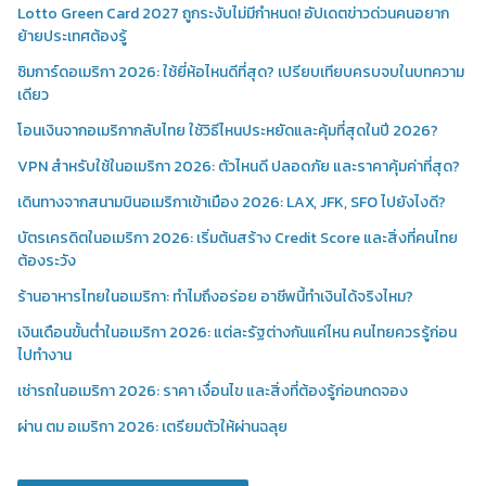
Lotto Green Card 2027 ถูกระงับไม่มีกำหนด! อัปเดตข่าวด่วนคนอยาก
ย้ายประเทศต้องรู้
ซิมการ์ดอเมริกา 2026: ใช้ยี่ห้อไหนดีที่สุด? เปรียบเทียบครบจบในบทความ
เดียว
โอนเงินจากอเมริกากลับไทย ใช้วิธีไหนประหยัดและคุ้มที่สุดในปี 2026?
VPN สำหรับใช้ในอเมริกา 2026: ตัวไหนดี ปลอดภัย และราคาคุ้มค่าที่สุด?
เดินทางจากสนามบินอเมริกาเข้าเมือง 2026: LAX, JFK, SFO ไปยังไงดี?
บัตรเครดิตในอเมริกา 2026: เริ่มต้นสร้าง Credit Score และสิ่งที่คนไทย
ต้องระวัง
ร้านอาหารไทยในอเมริกา: ทำไมถึงอร่อย อาชีพนี้ทำเงินได้จริงไหม?
เงินเดือนขั้นต่ำในอเมริกา 2026: แต่ละรัฐต่างกันแค่ไหน คนไทยควรรู้ก่อน
ไปทำงาน
เช่ารถในอเมริกา 2026: ราคา เงื่อนไข และสิ่งที่ต้องรู้ก่อนกดจอง
ผ่าน ตม อเมริกา 2026: เตรียมตัวให้ผ่านฉลุย