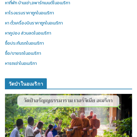
หาที่พัก บ้านเช่า,อพาร์ทเมนต์ในอเมริกา
หาโรงแรมราคาถูกในอเมริกา
หา ตั๋วเครื่องบินราคาถูกในอเมริกา
หาคูปอง ส่วนลดในอเมริกา
ซื้อประกันรถในอเมริกา
ซื้อ/ขายรถในอเมริกา
หารถเช่าในอเมริกา
วัดป่าในอเมริกา