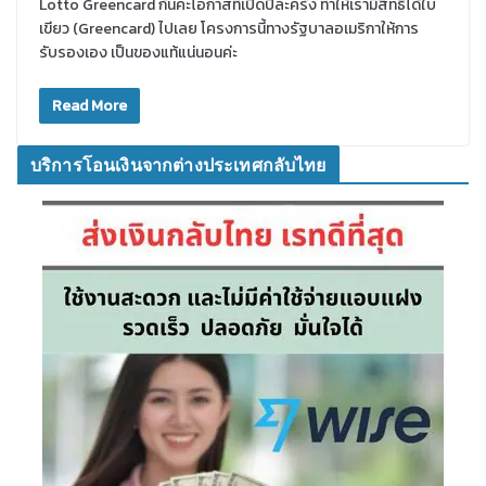
Lotto Greencard กันค่ะโอกาสที่เปิดปีละครั้ง ทำให้เรามีสิทธิ์ได้ใบ
เขียว (Greencard) ไปเลย โครงการนี้ทางรัฐบาลอเมริกาให้การ
รับรองเอง เป็นของแท้แน่นอนค่ะ
Read More
บริการโอนเงินจากต่างประเทศกลับไทย