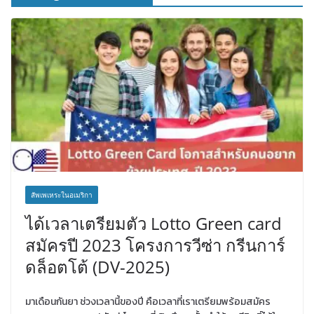
สัพเพเหระในอเมริกา
ได้เวลาเตรียมตัว Lotto Green card
สมัครปี 2023 โครงการวีซ่า กรีนการ์
ดล็อตโต้ (DV-2025)
มาเดือนกันยา ช่วงเวลานี้ของปี คือเวลาที่เราเตรียมพร้อมสมัคร