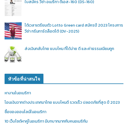
ใบสมัคร วีซ่า อเมริกา ดีเอส-160 (DS-160)
ได้เวลาเตรียมตัว Lotto Green card สมัครปี 2023 โครงการ
วีซ่า กรีนการ์ดล็อตโต้ (DV-2025)
ส่งเงินกลับไทย แบบไหน ที่ได้ง่าย ดี และค่าธรรมเนียมถูก
หัวข้อที่น่าสนใจ
หางานในอเมริกา
โอนเงินจากต่างประเทศมาไทย แบบไหนดี รวดเร็ว ปลอดภัยที่สุด ปี 2023
ซื้อของออนไลน์ในอเมริกา
10 เว็บไซต์หาคู่ในอเมริกา มีบทบาทมากกับคนอเมริกัน