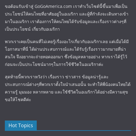
ขอต้อนรับเข้าสู่ GoGoAmerica.com เราทำเว็บไซต์นี้ขึ้นมาเพื่อเป็น
ประโยชน์ให้คนไทยที่อาศัยอยู่ในอเมริกา และผู้ที่กำลังจะเดินทางเข้า
มาในอเมริกา เราต้องการให้คนไทยได้รับข้อมูลและเรื่องราวต่างๆที่
เป็นประโยชน์ เกี่ยวกับอเมริกา
พวกเราเคยเป็นคนที่ไม่เคยรู้เรื่องอะไรเกี่ยวกับอเมริกาเลย แต่เมื่อได้มี
โอกาสมาที่นี่ ได้ผ่านประสบการณ์และได้รับรู้เรื่องราวมากมายที่น่า
สนใจ จึงอยากจะถ่ายทอดออกมา ซึ่งข้อมูลหลายอย่าง หากเราได้รู้ไว้
ก่อนจะเป็นประโยชน์มากๆในการใช้ชีวิตในอเมริกาค่ะ
สุดท้ายนี้พวกเราหวังว่า เรื่องราว ข่าวสาร ข้อมูลน่ารู้และ
ประสบการณ์ต่างๆที่พวกเราตั้งใจนำเสนอนั้น จะทำให้พี่น้องคนไทยได้
ความรู้ มุมมอง หลากหลาย และใช้ชีวิตในอเมริกาได้อย่างมีความสุข
ขอให้โชคดีค่ะ
Hot Topics