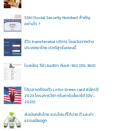
SSN (Social Security Number) สำคัญ
อย่างไร ?
รีวิว transferwise บริการ โอนเงินจากต่าง
ประเทศมาไทย เรทดีสุดในตอนนี้
ใบสมัคร วีซ่า อเมริกา ดีเอส-160 (DS-160)
ได้เวลาเตรียมตัว Lotto Green card สมัครปี
2023 โครงการวีซ่า กรีนการ์ดล็อตโต้ (DV-
2025)
ส่งเงินกลับไทย แบบไหน ที่ได้ง่าย ดี และค่า
ธรรมเนียมถูก