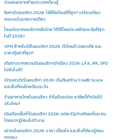
ด่วนคนอยากย้ายประเทศต้องรู้
ซิมการ์ดอเมริกา 2026: ใช้ยี่ห้อไหนดีที่สุด? เปรียบเทียบ
ครบจบในบทความเดียว
โอนเงินจากอเมริกากลับไทย ใช้วิธีไหนประหยัดและคุ้มที่สุด
ในปี 2026?
VPN สำหรับใช้ในอเมริกา 2026: ตัวไหนดี ปลอดภัย และ
ราคาคุ้มค่าที่สุด?
เดินทางจากสนามบินอเมริกาเข้าเมือง 2026: LAX, JFK, SFO
ไปยังไงดี?
บัตรเครดิตในอเมริกา 2026: เริ่มต้นสร้าง Credit Score
และสิ่งที่คนไทยต้องระวัง
ร้านอาหารไทยในอเมริกา: ทำไมถึงอร่อย อาชีพนี้ทำเงินได้
จริงไหม?
เงินเดือนขั้นต่ำในอเมริกา 2026: แต่ละรัฐต่างกันแค่ไหน คน
ไทยควรรู้ก่อนไปทำงาน
เช่ารถในอเมริกา 2026: ราคา เงื่อนไข และสิ่งที่ต้องรู้ก่อน
กดจอง