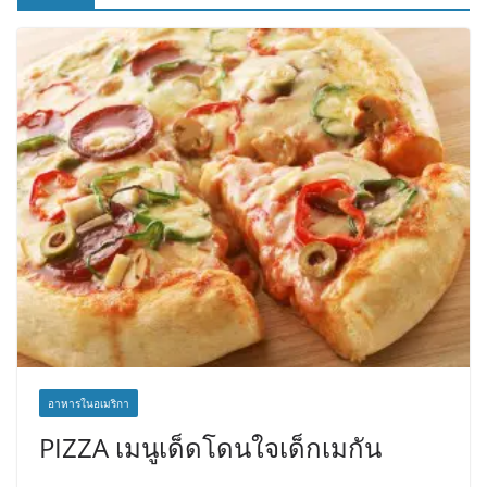
อาหารในอเมริกา
PIZZA เมนูเด็ดโดนใจเด็กเมกัน