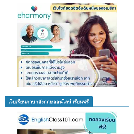
เว็บเรียนภาษาอังกฤษออนไลน์ เรียนฟรี