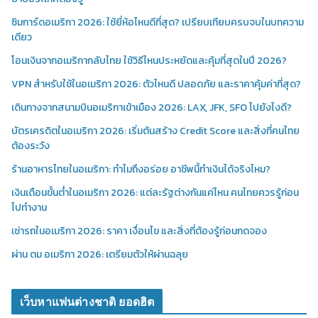
ซิมการ์ดอเมริกา 2026: ใช้ยี่ห้อไหนดีที่สุด? เปรียบเทียบครบจบในบทความ
เดียว
โอนเงินจากอเมริกากลับไทย ใช้วิธีไหนประหยัดและคุ้มที่สุดในปี 2026?
VPN สำหรับใช้ในอเมริกา 2026: ตัวไหนดี ปลอดภัย และราคาคุ้มค่าที่สุด?
เดินทางจากสนามบินอเมริกาเข้าเมือง 2026: LAX, JFK, SFO ไปยังไงดี?
บัตรเครดิตในอเมริกา 2026: เริ่มต้นสร้าง Credit Score และสิ่งที่คนไทย
ต้องระวัง
ร้านอาหารไทยในอเมริกา: ทำไมถึงอร่อย อาชีพนี้ทำเงินได้จริงไหม?
เงินเดือนขั้นต่ำในอเมริกา 2026: แต่ละรัฐต่างกันแค่ไหน คนไทยควรรู้ก่อน
ไปทำงาน
เช่ารถในอเมริกา 2026: ราคา เงื่อนไข และสิ่งที่ต้องรู้ก่อนกดจอง
ผ่าน ตม อเมริกา 2026: เตรียมตัวให้ผ่านฉลุย
เว็บหาแฟนต่างชาติ ยอดฮิต