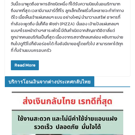
วันนี้จะมาพูดถึงอาหารอีกชนิดหนึ่ง ที่ได้รับความนิยมในอเมริกามาก
ถึงมากที่สุด เวลามีงานปาร์ตี้ทีไร ลูกเล็กเด็กฝรั่งทั้งหลายจะทำท่าทาง
ดีใจ เมื่อเห็นเจ้าแผ่นกลมๆ แบน อย่างใหญ่ นำมาวางเสริฟ อาหารที่
กำลังจะพูดถึง นั่นก็คือ พิชช่า (PIZZA) นั่นเอง เจ้าแป้งแผ่นกลมๆ
แบนๆโรยหน้าต่างๆสาระพัดนี้ มีต้นกำเนิดจากสัญชาติอิตาลี่แต่
ถูกปากคนอมริกันเป็นที่สุด เนื่องจากรสชาติกลมกล่อม หยิบทานง่าย
กินไปดูทีวีไปก็ยังอร่อยได้ ทั้งยังมีขายอยู่โดยทั่วไป สามารถหาได้ทุก
ที่ ทั้งร้านแบบครอบครัว
Read More
บริการโอนเงินจากต่างประเทศกลับไทย