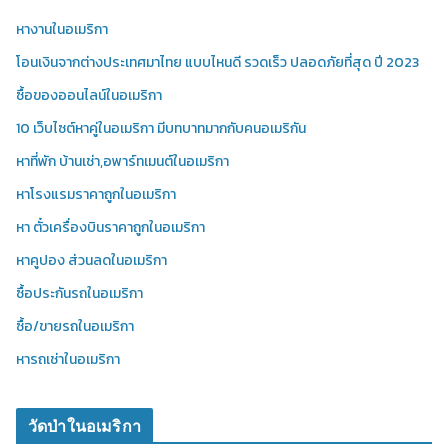
หางานในอเมริกา
โอนเงินจากต่างประเทศมาไทย แบบไหนดี รวดเร็ว ปลอดภัยที่สุด ปี 2023
ซื้อของออนไลน์ในอเมริกา
10 เว็บไซต์หาคู่ในอเมริกา มีบทบาทมากกับคนอเมริกัน
หาที่พัก บ้านเช่า,อพาร์ทเมนต์ในอเมริกา
หาโรงแรมราคาถูกในอเมริกา
หา ตั๋วเครื่องบินราคาถูกในอเมริกา
หาคูปอง ส่วนลดในอเมริกา
ซื้อประกันรถในอเมริกา
ซื้อ/ขายรถในอเมริกา
หารถเช่าในอเมริกา
วัดป่าในอเมริกา