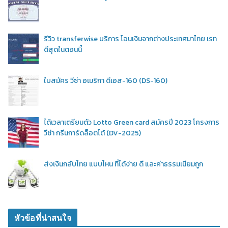
รีวิว transferwise บริการ โอนเงินจากต่างประเทศมาไทย เรท
ดีสุดในตอนนี้
ใบสมัคร วีซ่า อเมริกา ดีเอส-160 (DS-160)
ได้เวลาเตรียมตัว Lotto Green card สมัครปี 2023 โครงการ
วีซ่า กรีนการ์ดล็อตโต้ (DV-2025)
ส่งเงินกลับไทย แบบไหน ที่ได้ง่าย ดี และค่าธรรมเนียมถูก
หัวข้อที่น่าสนใจ