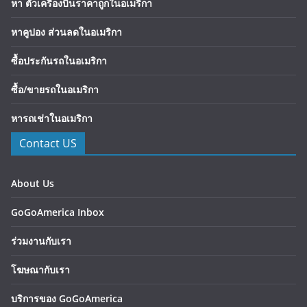
หา ตั๋วเครื่องบินราคาถูกในอเมริกา
หาคูปอง ส่วนลดในอเมริกา
ซื้อประกันรถในอเมริกา
ซื้อ/ขายรถในอเมริกา
หารถเช่าในอเมริกา
Contact US
About Us
GoGoAmerica Inbox
ร่วมงานกับเรา
โฆษณากับเรา
บริการของ GoGoAmerica