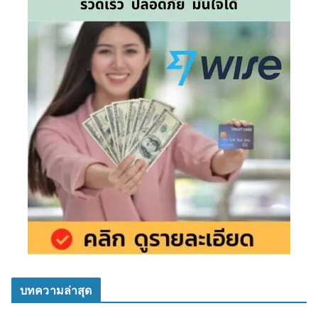
บทความล่าสุด