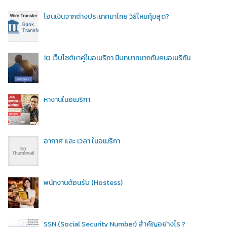
โอนเงินจากต่างประเทศมาไทย วิธีไหนคุ้มสุด?
10 เว็บไซต์หาคู่ในอเมริกา มีบทบาทมากกับคนอเมริกัน
หางานในอเมริกา
อากาศ และ เวลา ในอเมริกา
พนักงานต้อนรับ (Hostess)
SSN (Social Security Number) สำคัญอย่างไร ?