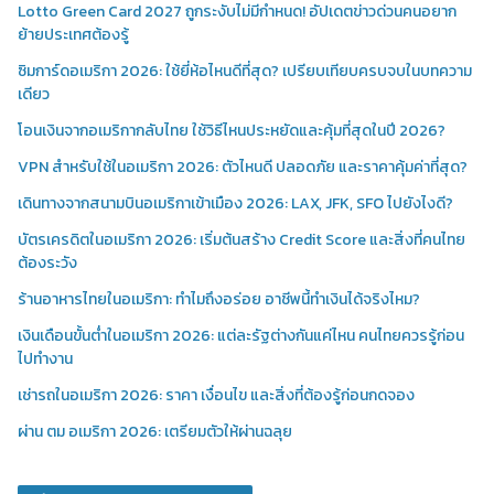
Lotto Green Card 2027 ถูกระงับไม่มีกำหนด! อัปเดตข่าวด่วนคนอยาก
ย้ายประเทศต้องรู้
ซิมการ์ดอเมริกา 2026: ใช้ยี่ห้อไหนดีที่สุด? เปรียบเทียบครบจบในบทความ
เดียว
โอนเงินจากอเมริกากลับไทย ใช้วิธีไหนประหยัดและคุ้มที่สุดในปี 2026?
VPN สำหรับใช้ในอเมริกา 2026: ตัวไหนดี ปลอดภัย และราคาคุ้มค่าที่สุด?
เดินทางจากสนามบินอเมริกาเข้าเมือง 2026: LAX, JFK, SFO ไปยังไงดี?
บัตรเครดิตในอเมริกา 2026: เริ่มต้นสร้าง Credit Score และสิ่งที่คนไทย
ต้องระวัง
ร้านอาหารไทยในอเมริกา: ทำไมถึงอร่อย อาชีพนี้ทำเงินได้จริงไหม?
เงินเดือนขั้นต่ำในอเมริกา 2026: แต่ละรัฐต่างกันแค่ไหน คนไทยควรรู้ก่อน
ไปทำงาน
เช่ารถในอเมริกา 2026: ราคา เงื่อนไข และสิ่งที่ต้องรู้ก่อนกดจอง
ผ่าน ตม อเมริกา 2026: เตรียมตัวให้ผ่านฉลุย