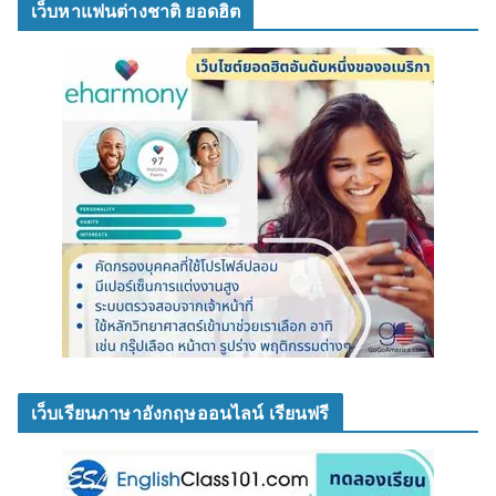
เว็บหาแฟนต่างชาติ ยอดฮิต
เว็บเรียนภาษาอังกฤษออนไลน์ เรียนฟรี