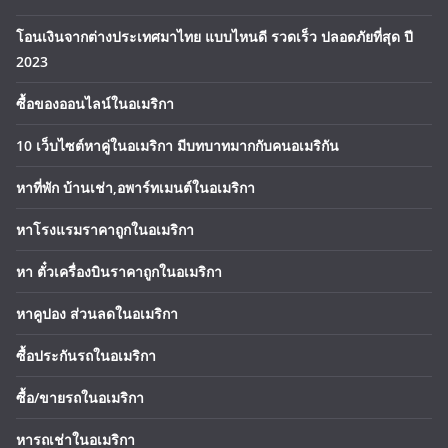
โอนเงินจากต่างประเทศมาไทย แบบไหนดี รวดเร็ว ปลอดภัยที่สุด ปี
2023
ซื้อของออนไลน์ในอเมริกา
10 เว็บไซต์หาคู่ในอเมริกา มีบทบาทมากกับคนอเมริกัน
หาที่พัก บ้านเช่า,อพาร์ทเมนต์ในอเมริกา
หาโรงแรมราคาถูกในอเมริกา
หา ตั๋วเครื่องบินราคาถูกในอเมริกา
หาคูปอง ส่วนลดในอเมริกา
ซื้อประกันรถในอเมริกา
ซื้อ/ขายรถในอเมริกา
หารถเช่าในอเมริกา