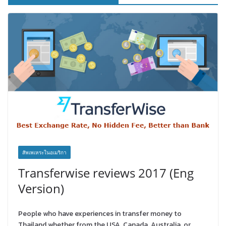
สัพเพเหระในอเมริกา
Transferwise reviews 2017 (Eng
Version)
People who have experiences in transfer money to
Thailand whether from the USA, Canada, Australia, or