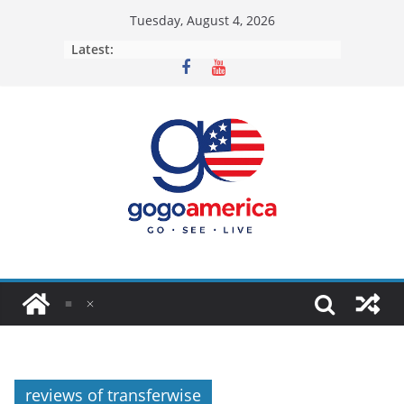
Skip
Tuesday, August 4, 2026
to
Latest:
content
reviews of transferwise