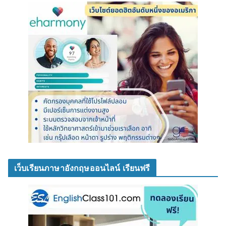
เว็บเรียนภาษาอังกฤษออนไลน์ เรียนฟรี