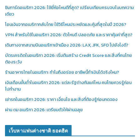
ซิมการ์ดอเมริกา 2026: ใช้ยี่ห้อไหนดีที่สุด? เปรียบเทียบครบจบในบทความ
เดียว
โอนเงินจากอเมริกากลับไทย ใช้วิธีไหนประหยัดและคุ้มที่สุดในปี 2026?
VPN สำหรับใช้ในอเมริกา 2026: ตัวไหนดี ปลอดภัย และราคาคุ้มค่าที่สุด?
เดินทางจากสนามบินอเมริกาเข้าเมือง 2026: LAX, JFK, SFO ไปยังไงดี?
บัตรเครดิตในอเมริกา 2026: เริ่มต้นสร้าง Credit Score และสิ่งที่คนไทย
ต้องระวัง
ร้านอาหารไทยในอเมริกา: ทำไมถึงอร่อย อาชีพนี้ทำเงินได้จริงไหม?
เงินเดือนขั้นต่ำในอเมริกา 2026: แต่ละรัฐต่างกันแค่ไหน คนไทยควรรู้ก่อน
ไปทำงาน
เช่ารถในอเมริกา 2026: ราคา เงื่อนไข และสิ่งที่ต้องรู้ก่อนกดจอง
ผ่าน ตม อเมริกา 2026: เตรียมตัวให้ผ่านฉลุย
เว็บหาแฟนต่างชาติ ยอดฮิต