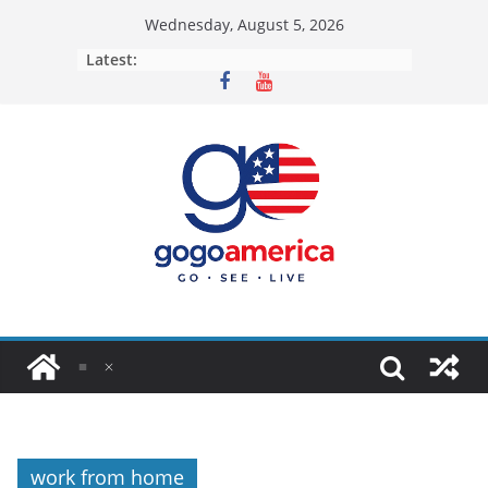
Skip
Wednesday, August 5, 2026
to
Latest:
content
work from home