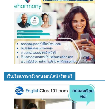
เว็บเรียนภาษาอังกฤษออนไลน์ เรียนฟรี