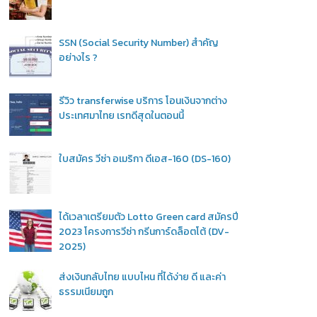
SSN (Social Security Number) สำคัญ
อย่างไร ?
รีวิว transferwise บริการ โอนเงินจากต่าง
ประเทศมาไทย เรทดีสุดในตอนนี้
ใบสมัคร วีซ่า อเมริกา ดีเอส-160 (DS-160)
ได้เวลาเตรียมตัว Lotto Green card สมัครปี
2023 โครงการวีซ่า กรีนการ์ดล็อตโต้ (DV-
2025)
ส่งเงินกลับไทย แบบไหน ที่ได้ง่าย ดี และค่า
ธรรมเนียมถูก