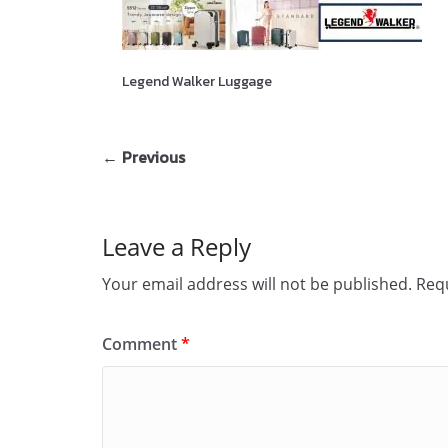
Legend Walker Luggage
← Previous
Leave a Reply
Your email address will not be published.
Requ
Comment
*