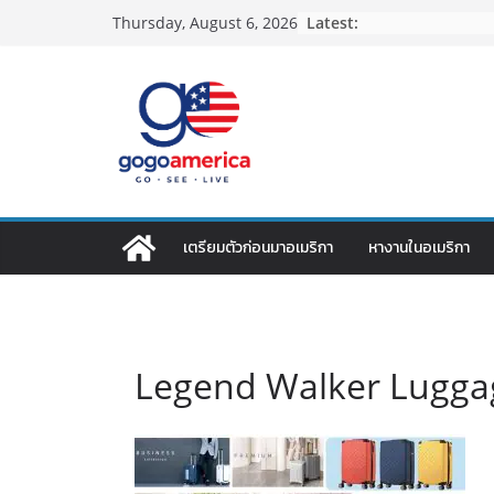
Skip
Latest:
Thursday, August 6, 2026
to
content
เตรียมตัวก่อนมาอเมริกา
หางานในอเมริกา
Legend Walker Lugga