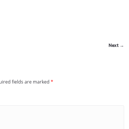
Next →
ired fields are marked
*