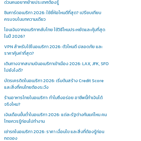
ด่วนคนอยากย้ายประเทศต้องรู้
ซิมการ์ดอเมริกา 2026: ใช้ยี่ห้อไหนดีที่สุด? เปรียบเทียบ
ครบจบในบทความเดียว
โอนเงินจากอเมริกากลับไทย ใช้วิธีไหนประหยัดและคุ้มที่สุด
ในปี 2026?
VPN สำหรับใช้ในอเมริกา 2026: ตัวไหนดี ปลอดภัย และ
ราคาคุ้มค่าที่สุด?
เดินทางจากสนามบินอเมริกาเข้าเมือง 2026: LAX, JFK, SFO
ไปยังไงดี?
บัตรเครดิตในอเมริกา 2026: เริ่มต้นสร้าง Credit Score
และสิ่งที่คนไทยต้องระวัง
ร้านอาหารไทยในอเมริกา: ทำไมถึงอร่อย อาชีพนี้ทำเงินได้
จริงไหม?
เงินเดือนขั้นต่ำในอเมริกา 2026: แต่ละรัฐต่างกันแค่ไหน คน
ไทยควรรู้ก่อนไปทำงาน
เช่ารถในอเมริกา 2026: ราคา เงื่อนไข และสิ่งที่ต้องรู้ก่อน
กดจอง