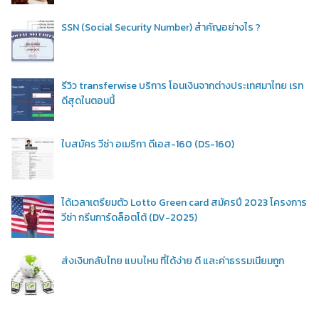
SSN (Social Security Number) สำคัญอย่างไร ?
รีวิว transferwise บริการ โอนเงินจากต่างประเทศมาไทย เรท
ดีสุดในตอนนี้
ใบสมัคร วีซ่า อเมริกา ดีเอส-160 (DS-160)
ได้เวลาเตรียมตัว Lotto Green card สมัครปี 2023 โครงการ
วีซ่า กรีนการ์ดล็อตโต้ (DV-2025)
ส่งเงินกลับไทย แบบไหน ที่ได้ง่าย ดี และค่าธรรมเนียมถูก