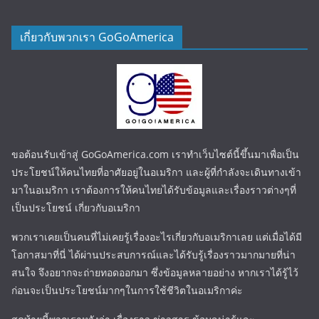
เกี่ยวกับพวกเรา GoGoAmerica
ขอต้อนรับเข้าสู่ GoGoAmerica.com เราทำเว็บไซต์นี้ขึ้นมาเพื่อเป็น
ประโยชน์ให้คนไทยที่อาศัยอยู่ในอเมริกา และผู้ที่กำลังจะเดินทางเข้า
มาในอเมริกา เราต้องการให้คนไทยได้รับข้อมูลและเรื่องราวต่างๆที่
เป็นประโยชน์ เกี่ยวกับอเมริกา
พวกเราเคยเป็นคนที่ไม่เคยรู้เรื่องอะไรเกี่ยวกับอเมริกาเลย แต่เมื่อได้มี
โอกาสมาที่นี่ ได้ผ่านประสบการณ์และได้รับรู้เรื่องราวมากมายที่น่า
สนใจ จึงอยากจะถ่ายทอดออกมา ซึ่งข้อมูลหลายอย่าง หากเราได้รู้ไว้
ก่อนจะเป็นประโยชน์มากๆในการใช้ชีวิตในอเมริกาค่ะ