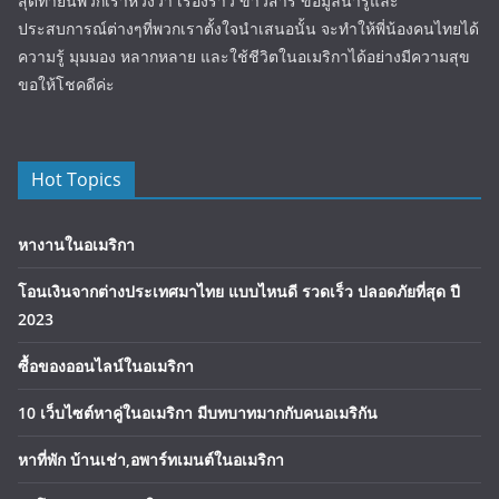
สุดท้ายนี้พวกเราหวังว่า เรื่องราว ข่าวสาร ข้อมูลน่ารู้และ
ประสบการณ์ต่างๆที่พวกเราตั้งใจนำเสนอนั้น จะทำให้พี่น้องคนไทยได้
ความรู้ มุมมอง หลากหลาย และใช้ชีวิตในอเมริกาได้อย่างมีความสุข
ขอให้โชคดีค่ะ
Hot Topics
หางานในอเมริกา
โอนเงินจากต่างประเทศมาไทย แบบไหนดี รวดเร็ว ปลอดภัยที่สุด ปี
2023
ซื้อของออนไลน์ในอเมริกา
10 เว็บไซต์หาคู่ในอเมริกา มีบทบาทมากกับคนอเมริกัน
หาที่พัก บ้านเช่า,อพาร์ทเมนต์ในอเมริกา