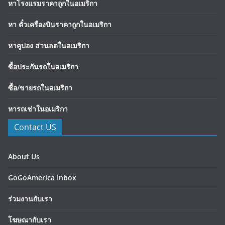
หาโรงแรมราคาถูกในอเมริกา
หา ตั๋วเครื่องบินราคาถูกในอเมริกา
หาคูปอง ส่วนลดในอเมริกา
ซื้อประกันรถในอเมริกา
ซื้อ/ขายรถในอเมริกา
หารถเช่าในอเมริกา
Contact US
About Us
GoGoAmerica Inbox
ร่วมงานกับเรา
โฆษณากับเรา