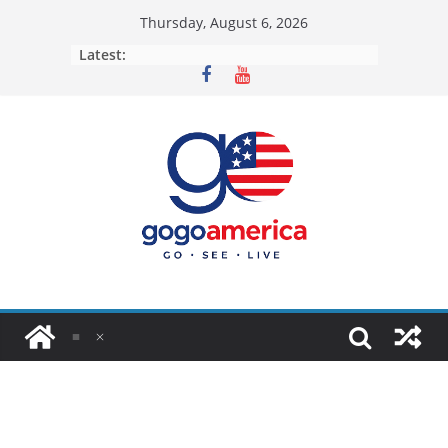
Skip
Thursday, August 6, 2026
to
Latest:
content