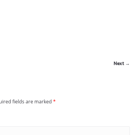
Next →
ired fields are marked
*