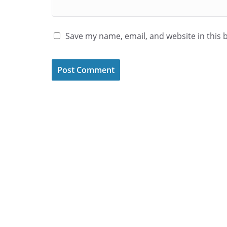
Save my name, email, and website in this 