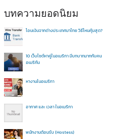
บทความยอดนิยม
โอนเงินจากต่างประเทศมาไทย วิธีไหนคุ้มสุด?
10 เว็บไซต์หาคู่ในอเมริกา มีบทบาทมากกับคน
อเมริกัน
หางานในอเมริกา
อากาศ และ เวลา ในอเมริกา
พนักงานต้อนรับ (Hostess)