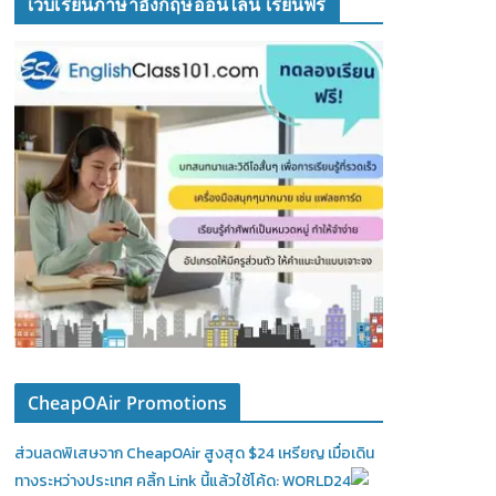
เว็บเรียนภาษาอังกฤษออนไลน์ เรียนฟรี
CheapOAir Promotions
ส่วนลดพิเสษจาก CheapOAir สูงสุด $24 เหรียญ เมื่อเดิน
ทางระหว่างประเทศ คลิ้ก Link นี้แล้วใช้โค้ด: WORLD24