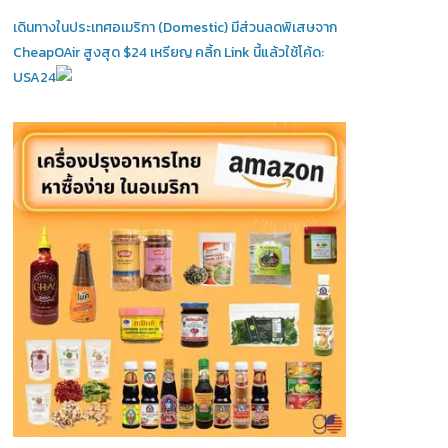
เดินทางในประเทศอเมริกา (Domestic)
มีส่วนลดพิเสษจาก
CheapOAir สูงสุด $24 เหรียญ คลิ้ก Link นี้แล้วใช้โค้ด:
USA24