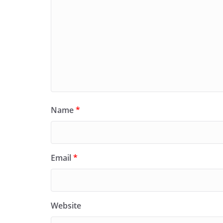
Name
*
Email
*
Website