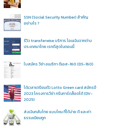
SSN (Social Security Number) สำคัญ
อย่างไร ?
รีวิว transferwise บริการ โอนเงินจากต่าง
ประเทศมาไทย เรทดีสุดในตอนนี้
ใบสมัคร วีซ่า อเมริกา ดีเอส-160 (DS-160)
ได้เวลาเตรียมตัว Lotto Green card สมัครปี
2023 โครงการวีซ่า กรีนการ์ดล็อตโต้ (DV-
2025)
ส่งเงินกลับไทย แบบไหน ที่ได้ง่าย ดี และค่า
ธรรมเนียมถูก