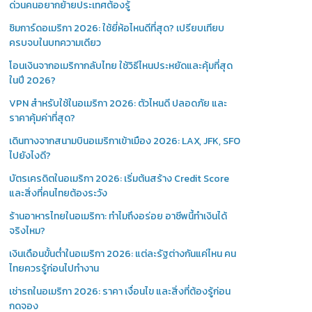
ด่วนคนอยากย้ายประเทศต้องรู้
ซิมการ์ดอเมริกา 2026: ใช้ยี่ห้อไหนดีที่สุด? เปรียบเทียบ
ครบจบในบทความเดียว
โอนเงินจากอเมริกากลับไทย ใช้วิธีไหนประหยัดและคุ้มที่สุด
ในปี 2026?
VPN สำหรับใช้ในอเมริกา 2026: ตัวไหนดี ปลอดภัย และ
ราคาคุ้มค่าที่สุด?
เดินทางจากสนามบินอเมริกาเข้าเมือง 2026: LAX, JFK, SFO
ไปยังไงดี?
บัตรเครดิตในอเมริกา 2026: เริ่มต้นสร้าง Credit Score
และสิ่งที่คนไทยต้องระวัง
ร้านอาหารไทยในอเมริกา: ทำไมถึงอร่อย อาชีพนี้ทำเงินได้
จริงไหม?
เงินเดือนขั้นต่ำในอเมริกา 2026: แต่ละรัฐต่างกันแค่ไหน คน
ไทยควรรู้ก่อนไปทำงาน
เช่ารถในอเมริกา 2026: ราคา เงื่อนไข และสิ่งที่ต้องรู้ก่อน
กดจอง