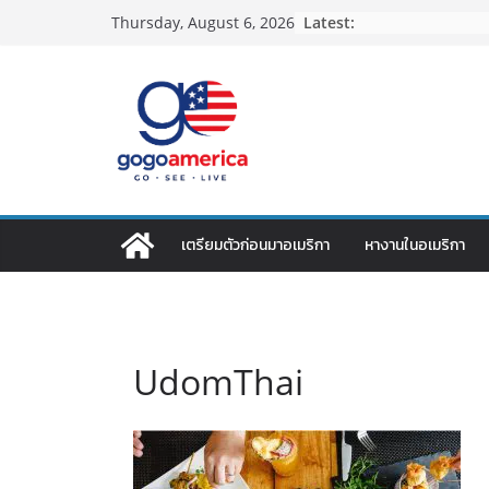
Skip
Latest:
Thursday, August 6, 2026
to
content
เตรียมตัวก่อนมาอเมริกา
หางานในอเมริกา
UdomThai