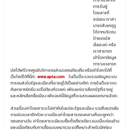
ตารางเวลาใน
การรับผู้
โดยสารที่
แน่นอน เราสา
มารถสังเกตุดู
ได้จากบริเวณ
ป้ายรถบัส
นั่นเองค่ะ หรือ
เราสามารถ
เข้าไปหาข้อมูล
ตารางเวลารถ
บัสได้ฟรีจากศูนย์บริการขนส่งมวลชนท้องถิ่น หรือเข้าไปหาได้ที่
เว็บไซต์ได้ที่นี่ค่ะ
www.apta.com
ในเว็บนี้จะรวบรวมข้อมูลระบบ
การขนส่งในรัฐและเมืองที่เราอยู่ได้เป็นอย่างดีค่ะ ภายในเว็บอาจจะ
ค้นหายากนิดนึง แต่ไม่ต้องกังวลค่ะ เพียงแค่เราเลือกรัฐที่เราอยู่
และคลิกเลือกชื่อเมือง เพียงแค่นี้ข้อมูลก็จะแสดงผลออกมาแล้วค่ะ
ส่วนเรื่องค่าโดยสารจะไม่เท่ากันในแต่ละรัฐและเมือง รวมถึงแปรผัน
ตามช่วงเวลาอีกด้วย บางเมืองค่าโดยสารตอนกลางคืนจะถูกกว่า
ตอนกลางวัน ค่าโดยสารจะมีแบบซื้อตั๋วเที่ยวเดียว แบบนี้จะค่อนข้าง
แพงเมื่อเทียบกับการซื้อแบบเหมารวม แต่ก็เหมาะสำหรับนักท่อง