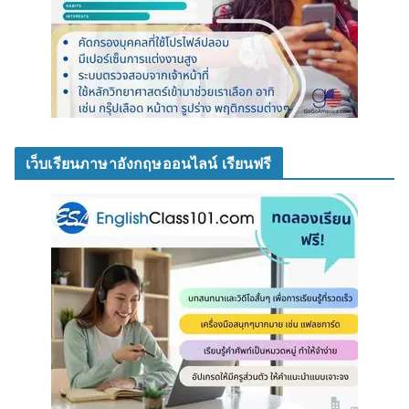
เว็บเรียนภาษาอังกฤษออนไลน์ เรียนฟรี