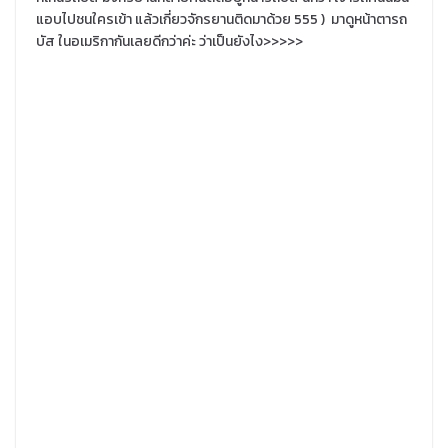
แอบไปชนใครเข้า แล้วเกี่ยวจักรยานติดมาด้วย 555 ) มาดูหน้าตารถ
บัส ในอเมริกากันเลยดีกว่าค่ะ ว่าเป็นยังไง>>>>>