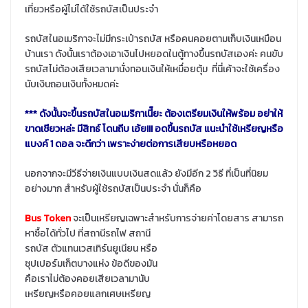
เที่ยวหรือผู้ไม่ได้ใช้รถบัสเป็นประจำ
รถบัสในอเมริกาจะไม่มีกระเป๋ารถบัส หรือคนคอยตามเก็บเงินเหมือน
บ้านเรา ดังนั้นเราต้องเอาเงินไปหยอดในตู้ทางขึ้นรถบัสเองค่ะ คนขับ
รถบัสไม่ต้องเสียเวลามานั่งทอนเงินให้เหมื่อยตุ้ม ที่นี่เค้าจะใช้เครื่อง
นับเงินถอนเงินทั้งหมดค่ะ
*** ดังนั้นจะขึ้นรถบัสในอเมริกาเนี๊ยะ ต้องเตรียมเงินให้พร้อม อย่าให้
ขาดเชียวหล่ะ มีสิทธ์ โดนถีบ เอ้ย!!! อดขึ้นรถบัส แนะนำใช้เหรียญหรือ
แบงค์ 1 ดอล จะดีกว่า เพราะง่ายต่อการเสียบหรือหยอด
นอกจากจะมีวีธีจ่ายเงินแบบเงินสดแล้ว ยังมีอีก 2 วิธี ที่เป็นที่นิยม
อย่างมาก สำหรับผู้ใช้รถบัสเป็นประจำ นั่นก็คือ
Bus Token
จะเป็นเหรียญเฉพาะสำหรับการจ่ายค่าโดยสาร สามารถ
หาซื้อได้ทั่วไป ที่สถานีรถไฟ สถานี
รถบัส ตัวแทนเวสเทิร์นยูเนียน หรือ
ซุปเปอร์มเก็ตบางแห่ง ข้อดีของมัน
คือเราไม่ต้องคอยเสียเวลามานับ
เหรียญหรือคอยแลกเศษเหรียญ