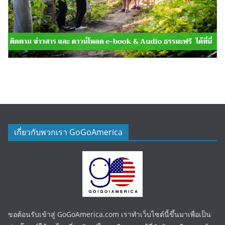
เกี่ยวกับพวกเรา GoGoAmerica
ขอต้อนรับเข้าสู่ GoGoAmerica.com เราทำเว็บไซต์นี้ขึ้นมาเพื่อเป็น