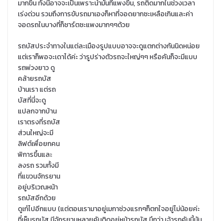
มากขึ้น ทั้งนี้อาจจะเป็นเพราะน้ำมันที่แพงขึ้น, รถติดมากในช่วงเวลา
เร่งด่วน รวมถึงการขับรถมาเองก็หาที่จอดยากซะเหลือเกินและค่า
จอดรถในบางที่ก็ชาร์ตซะแพงมากๆๆด้วย
รถบัสประจำทางในแต่ละเมืองรูปแบบอาจจะดูแตกต่างกันนิดหน่อย
แต่เราก็พอจะเดาได้ค่ะ ว่ารูปร่างตัวร
ถจะใหญ่ๆๆ หรือคันก็จะมีแบบ
รถพ่วงยาว ดู
คล้ายรถบัส
บ้านเรา แต่รถ
บัสที่นี่จะดู
แปลกจากบ้าน
เราตรงที่รถบัส
ส่วนใหญ่จะมี
ลิฟต์เพื่อยกคน
พิการขึ้นและ
ลงรถ รวมทั้งมี
ที่แขวนจักรยาน
อยู่บริเวณหน้า
รถบัสอีกด้วย
ดูเก๋ไปอีกแบบ (แต่ตอนเรามาอยู่เมกาช่วงแรกๆก็ตกใจอยู่ไม่น้อยค่ะ
ที่เห็นรถบัส มีจักรยานหลายคันติดอยู่หน้ารถบัส นึกว่า เจ้ารถคันนี้มัน