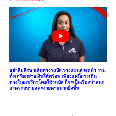
อย่าลืมศึกษาเส้นทางรถบัส,วางแผนล่วงหน้า รวม
ทั้งเตรียมจ่ายเงินให้พร้อม เพียงแค่นี้การเดิน
ทางในอเมริกาโดยใช้รถบัส ก็จะเป็นเรื่องน่าสนุก
สะดวกสบายและง่ายดายมากยิ่งขึ้น