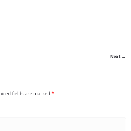
Next →
ired fields are marked
*