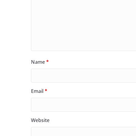
Name
*
Email
*
Website