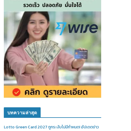
บทความล่าสุด
Lotto Green Card 2027 ถูกระงับไม่มีกำหนด! อัปเดตข่าว