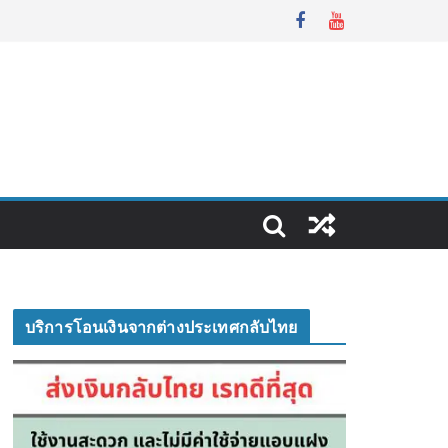
บริการโอนเงินจากต่างประเทศกลับไทย