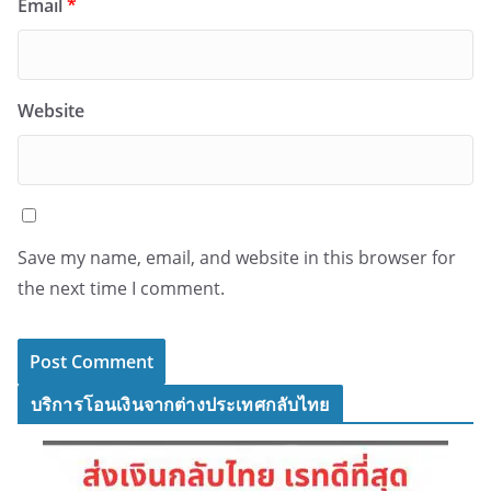
Email
*
Website
Save my name, email, and website in this browser for
the next time I comment.
บริการโอนเงินจากต่างประเทศกลับไทย