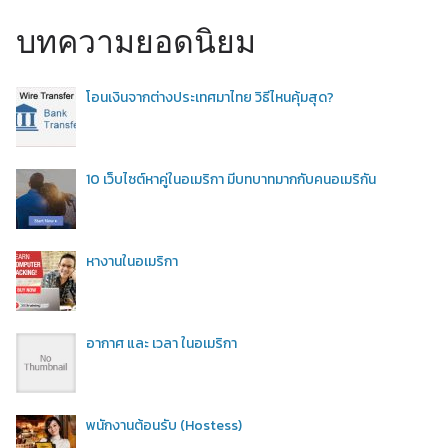
บทความยอดนิยม
โอนเงินจากต่างประเทศมาไทย วิธีไหนคุ้มสุด?
10 เว็บไซต์หาคู่ในอเมริกา มีบทบาทมากกับคนอเมริกัน
หางานในอเมริกา
อากาศ และ เวลา ในอเมริกา
พนักงานต้อนรับ (Hostess)