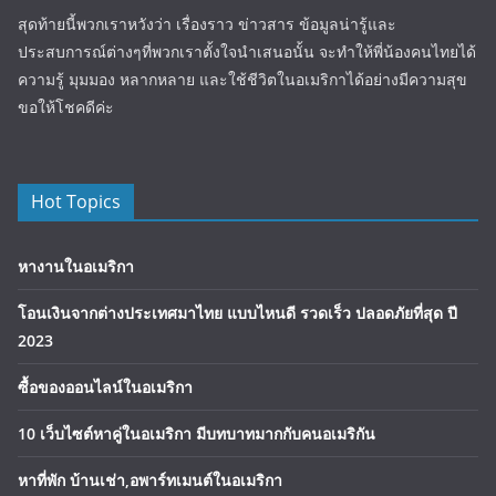
สุดท้ายนี้พวกเราหวังว่า เรื่องราว ข่าวสาร ข้อมูลน่ารู้และ
ประสบการณ์ต่างๆที่พวกเราตั้งใจนำเสนอนั้น จะทำให้พี่น้องคนไทยได้
ความรู้ มุมมอง หลากหลาย และใช้ชีวิตในอเมริกาได้อย่างมีความสุข
ขอให้โชคดีค่ะ
Hot Topics
หางานในอเมริกา
โอนเงินจากต่างประเทศมาไทย แบบไหนดี รวดเร็ว ปลอดภัยที่สุด ปี
2023
ซื้อของออนไลน์ในอเมริกา
10 เว็บไซต์หาคู่ในอเมริกา มีบทบาทมากกับคนอเมริกัน
หาที่พัก บ้านเช่า,อพาร์ทเมนต์ในอเมริกา