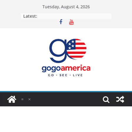
Skip
Tuesday, August 4, 2026
to
Latest:
content