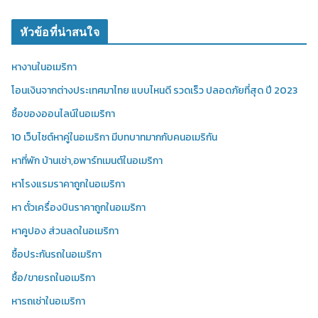
หัวข้อที่น่าสนใจ
หางานในอเมริกา
โอนเงินจากต่างประเทศมาไทย แบบไหนดี รวดเร็ว ปลอดภัยที่สุด ปี 2023
ซื้อของออนไลน์ในอเมริกา
10 เว็บไซต์หาคู่ในอเมริกา มีบทบาทมากกับคนอเมริกัน
หาที่พัก บ้านเช่า,อพาร์ทเมนต์ในอเมริกา
หาโรงแรมราคาถูกในอเมริกา
หา ตั๋วเครื่องบินราคาถูกในอเมริกา
หาคูปอง ส่วนลดในอเมริกา
ซื้อประกันรถในอเมริกา
ซื้อ/ขายรถในอเมริกา
หารถเช่าในอเมริกา