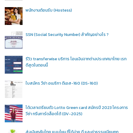
พนักงานต้อนรับ (Hostess)
SSN (Social Security Number) สำคัญอย่างไร ?
รีวิว transferwise บริการ โอนเงินจากต่างประเทศมาไทย เรท
ดีสุดในตอนนี้
ใบสมัคร วีซ่า อเมริกา ดีเอส-160 (DS-160)
ได้เวลาเตรียมตัว Lotto Green card สมัครปี 2023 โครงการ
วีซ่า กรีนการ์ดล็อตโต้ (DV-2025)
ส่งเงินกลับไทย แบบไหน ที่ได้ง่าย ดี และค่าธรรมเนียมถูก