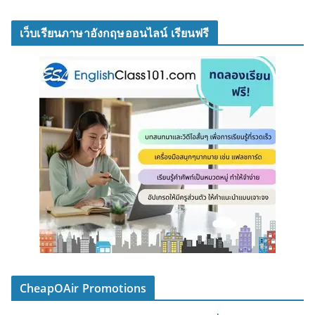
เว็บเรียนภาษาอังกฤษออนไลน์ เรียนฟรี
CheapOAir Promotions