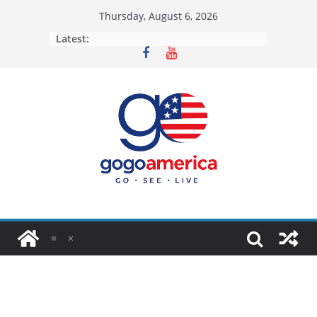
Skip
Thursday, August 6, 2026
to
Latest:
content