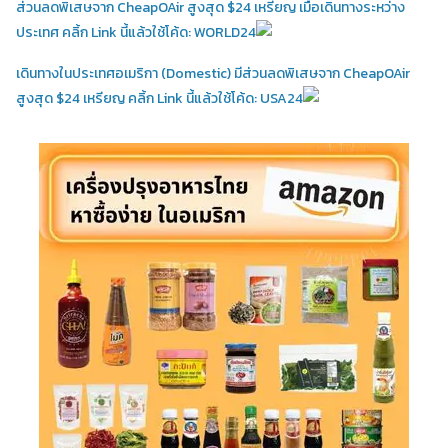
ส่วนลดพิเสษจาก CheapOAir สูงสุด $24 เหรียญ เมื่อเดินทางระหว่าง
ประเทศ คลิ้ก Link นี้แล้วใช้โค้ด: WORLD24
เดินทางในประเทศอเมริกา (Domestic)
มีส่วนลดพิเสษจาก CheapOAir
สูงสุด $24 เหรียญ คลิ้ก Link นี้แล้วใช้โค้ด: USA24