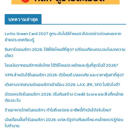
บทความล่าสุด
Lotto Green Card 2027 ถูกระงับไม่มีกำหนด! อัปเดตข่าวด่วนคนอยาก
ย้ายประเทศต้องรู้
ซิมการ์ดอเมริกา 2026: ใช้ยี่ห้อไหนดีที่สุด? เปรียบเทียบครบจบในบทความ
เดียว
โอนเงินจากอเมริกากลับไทย ใช้วิธีไหนประหยัดและคุ้มที่สุดในปี 2026?
VPN สำหรับใช้ในอเมริกา 2026: ตัวไหนดี ปลอดภัย และราคาคุ้มค่าที่สุด?
เดินทางจากสนามบินอเมริกาเข้าเมือง 2026: LAX, JFK, SFO ไปยังไงดี?
บัตรเครดิตในอเมริกา 2026: เริ่มต้นสร้าง Credit Score และสิ่งที่คนไทย
ต้องระวัง
ร้านอาหารไทยในอเมริกา: ทำไมถึงอร่อย อาชีพนี้ทำเงินได้จริงไหม?
เงินเดือนขั้นต่ำในอเมริกา 2026: แต่ละรัฐต่างกันแค่ไหน คนไทยควรรู้ก่อน
ไปทำงาน