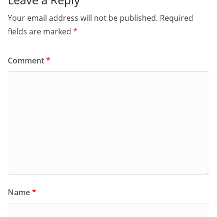
Your email address will not be published.
Required
fields are marked
*
Comment
*
Name
*