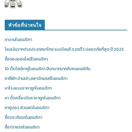
หัวข้อที่น่าสนใจ
หางานในอเมริกา
โอนเงินจากต่างประเทศมาไทย แบบไหนดี รวดเร็ว ปลอดภัยที่สุด ปี 2023
ซื้อของออนไลน์ในอเมริกา
10 เว็บไซต์หาคู่ในอเมริกา มีบทบาทมากกับคนอเมริกัน
หาที่พัก บ้านเช่า,อพาร์ทเมนต์ในอเมริกา
หาโรงแรมราคาถูกในอเมริกา
หา ตั๋วเครื่องบินราคาถูกในอเมริกา
หาคูปอง ส่วนลดในอเมริกา
ซื้อประกันรถในอเมริกา
ซื้อ/ขายรถในอเมริกา