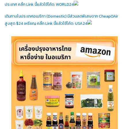
ประเทศ คลิ้ก Link นี้แล้วใช้โค้ด: WORLD24
เดินทางในประเทศอเมริกา (Domestic)
มีส่วนลดพิเสษจาก CheapOAir
สูงสุด $24 เหรียญ คลิ้ก Link นี้แล้วใช้โค้ด: USA24