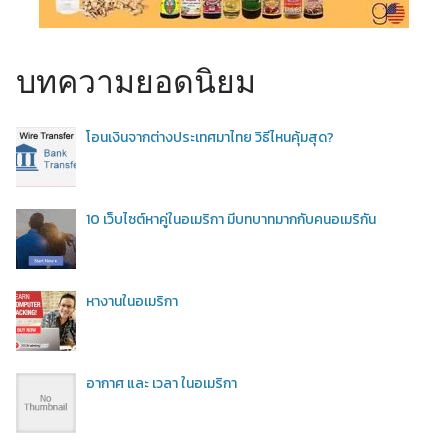
บทความยอดนิยม
โอนเงินจากต่างประเทศมาไทย วิธีไหนคุ้มสุด?
10 เว็บไซต์หาคู่ในอเมริกา มีบทบาทมากกับคนอเมริกัน
หางานในอเมริกา
อากาศ และ เวลา ในอเมริกา