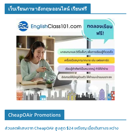
เว็บเรียนภาษาอังกฤษออนไลน์ เรียนฟรี
CheapOAir Promotions
ส่วนลดพิเสษจาก CheapOAir สูงสุด $24 เหรียญ เมื่อเดินทางระหว่าง