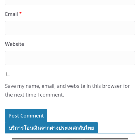
Email
*
Website
Save my name, email, and website in this browser for
the next time I comment.
บริการโอนเงินจากต่างประเทศกลับไทย