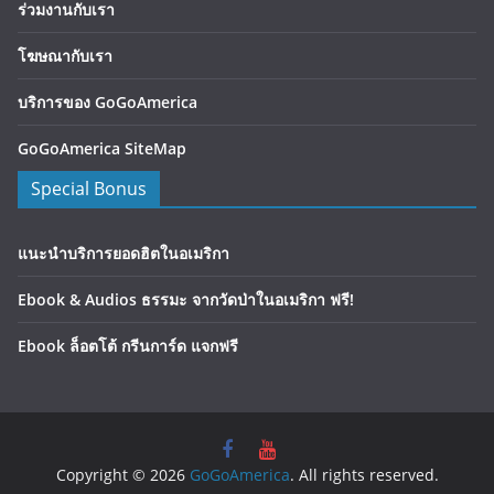
ร่วมงานกับเรา
โฆษณากับเรา
บริการของ GoGoAmerica
GoGoAmerica SiteMap
Special Bonus
แนะนำบริการยอดฮิตในอเมริกา
Ebook & Audios ธรรมะ จากวัดป่าในอเมริกา ฟรี!
Ebook ล็อตโต้ กรีนการ์ด แจกฟรี
Copyright © 2026
GoGoAmerica
. All rights reserved.