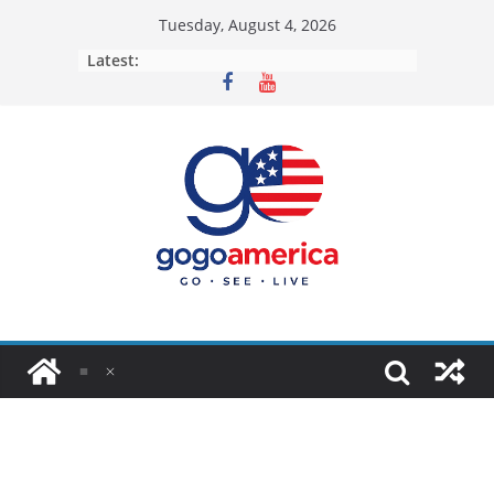
Skip
Tuesday, August 4, 2026
to
Latest:
content