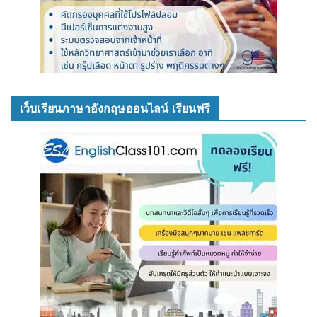
เว็บเรียนภาษาอังกฤษออนไลน์ เรียนฟรี