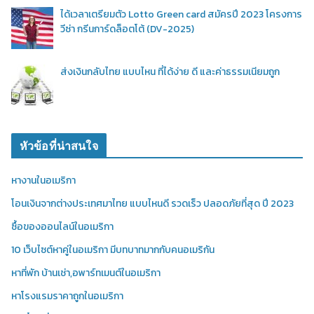
ได้เวลาเตรียมตัว Lotto Green card สมัครปี 2023 โครงการ
วีซ่า กรีนการ์ดล็อตโต้ (DV-2025)
ส่งเงินกลับไทย แบบไหน ที่ได้ง่าย ดี และค่าธรรมเนียมถูก
หัวข้อที่น่าสนใจ
หางานในอเมริกา
โอนเงินจากต่างประเทศมาไทย แบบไหนดี รวดเร็ว ปลอดภัยที่สุด ปี 2023
ซื้อของออนไลน์ในอเมริกา
10 เว็บไซต์หาคู่ในอเมริกา มีบทบาทมากกับคนอเมริกัน
หาที่พัก บ้านเช่า,อพาร์ทเมนต์ในอเมริกา
หาโรงแรมราคาถูกในอเมริกา