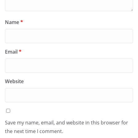
Name
*
Email
*
Website
Save my name, email, and website in this browser for
the next time I comment.