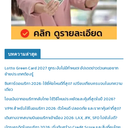
บทความล่าสุด
Lotto Green Card 2027 ถูกระงับไม่มีกำหนด! อัปเดตข่าวด่วนคนอยาก
ย้ายประเทศต้องรู้
ซิมการ์ดอเมริกา 2026: ใช้ยี่ห้อไหนดีที่สุด? เปรียบเทียบครบจบในบทความ
เดียว
โอนเงินจากอเมริกากลับไทย ใช้วิธีไหนประหยัดและคุ้มที่สุดในปี 2026?
VPN สำหรับใช้ในอเมริกา 2026: ตัวไหนดี ปลอดภัย และราคาคุ้มค่าที่สุด?
เดินทางจากสนามบินอเมริกาเข้าเมือง 2026: LAX, JFK, SFO ไปยังไงดี?
บัตรเครดิตในอเมริกา 2026: เริ่มต้นสร้าง Credit Score และสิ่งที่คนไทย