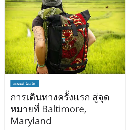
ตะลอนทัวร์อเมริกา
การเดินทางครั้งแรก สู่จุด
หมายที่ Baltimore,
Maryland