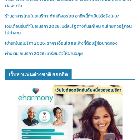
ต้องระวัง
ร้านอาหารไทยในอเมริกา: ทำไมถึงอร่อย อาชีพนี้ทำเงินได้จริงไหม?
เงินเดือนขั้นต่ำในอเมริกา 2026: แต่ละรัฐต่างกันแค่ไหน คนไทยควรรู้ก่อน
ไปทำงาน
เช่ารถในอเมริกา 2026: ราคา เงื่อนไข และสิ่งที่ต้องรู้ก่อนกดจอง
ผ่าน ตม อเมริกา 2026: เตรียมตัวให้ผ่านฉลุย
เว็บหาแฟนต่างชาติ ยอดฮิต