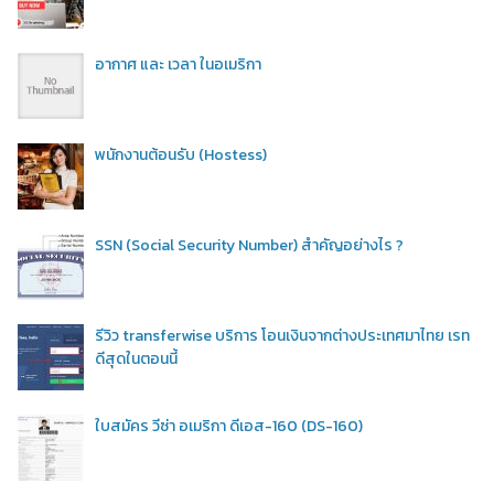
อากาศ และ เวลา ในอเมริกา
พนักงานต้อนรับ (Hostess)
SSN (Social Security Number) สำคัญอย่างไร ?
รีวิว transferwise บริการ โอนเงินจากต่างประเทศมาไทย เรท
ดีสุดในตอนนี้
ใบสมัคร วีซ่า อเมริกา ดีเอส-160 (DS-160)