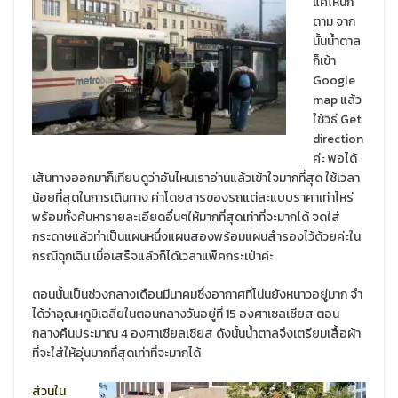
แค่ไหนก็
ตาม จาก
นั้นน้ำตาล
ก็เข้า
Google
map แล้ว
ใช้วิธี Get
direction
ค่ะ พอได้
เส้นทางออกมาก็เทียบดูว่าอันไหนเราอ่านแล้วเข้าใจมากที่สุด ใช้เวลา
น้อยที่สุดในการเดินทาง ค่าโดยสารของรถแต่ละแบบราคาเท่าไหร่
พร้อมทั้งค้นหารายละเอียดอื่นๆให้มากที่สุดเท่าที่จะมากได้ จดใส่
กระดาษแล้วทำเป็นแผนหนึ่งแผนสองพร้อมแผนสำรองไว้ด้วยค่ะใน
กรณีฉุกเฉิน เมื่อเสร็จแล้วก็ได้เวลาแพ็คกระเป๋าค่ะ
ตอนนั้นเป็นช่วงกลางเดือนมีนาคมซึ่งอากาศที่โน่นยังหนาวอยู่มาก จำ
ได้ว่าอุณหภูมิเฉลี่ยในตอนกลางวันอยู่ที่ 15 องศาเซลเซียส ตอน
กลางคืนประมาณ 4 องศาเซียลเซียส ดังนั้นน้ำตาลจึงเตรียมเสื้อผ้า
ที่จะใส่ให้อุ่นมากที่สุดเท่าที่จะมากได้
ส่วนใน