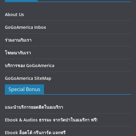
About Us
GoGoAmerica Inbox
ร่วมงานกับเรา
โฆษณากับเรา
บริการของ GoGoAmerica
GoGoAmerica SiteMap
Special Bonus
แนะนำบริการยอดฮิตในอเมริกา
Ebook & Audios ธรรมะ จากวัดป่าในอเมริกา ฟรี!
Ebook ล็อตโต้ กรีนการ์ด แจกฟรี