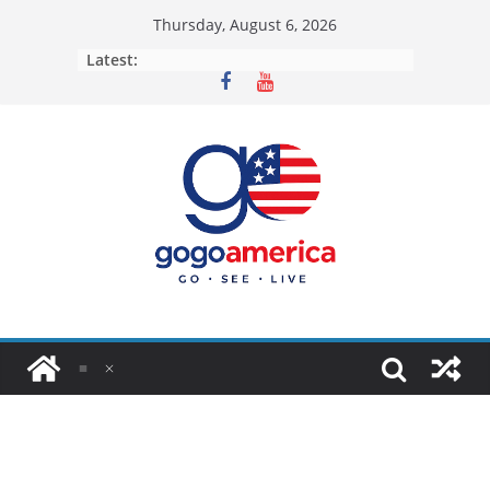
Skip
Thursday, August 6, 2026
to
Latest:
content