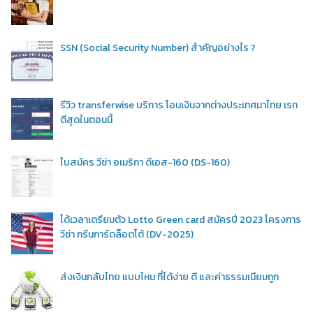
SSN (Social Security Number) สำคัญอย่างไร ?
รีวิว transferwise บริการ โอนเงินจากต่างประเทศมาไทย เรท
ดีสุดในตอนนี้
ใบสมัคร วีซ่า อเมริกา ดีเอส-160 (DS-160)
ได้เวลาเตรียมตัว Lotto Green card สมัครปี 2023 โครงการ
วีซ่า กรีนการ์ดล็อตโต้ (DV-2025)
ส่งเงินกลับไทย แบบไหน ที่ได้ง่าย ดี และค่าธรรมเนียมถูก