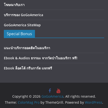
โฆษณากับเรา
บริการของ GoGoAmerica
GoGoAmerica SiteMap
Special Bonus
แนะนำบริการยอดฮิตในอเมริกา
Ebook & Audios ธรรมะ จากวัดป่าในอเมริกา ฟรี!
Ebook ล็อตโต้ กรีนการ์ด แจกฟรี
Copyright © 2026
GoGoAmerica
. All rights reserved.
Theme:
ColorMag Pro
by ThemeGrill. Powered by
WordPress
.