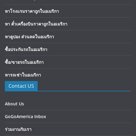
หาโรงแรมราคาถูกในอเมริกา
หา ตั๋วเครื่องบินราคาถูกในอเมริกา
หาคูปอง ส่วนลดในอเมริกา
ซื้อประกันรถในอเมริกา
ซื้อ/ขายรถในอเมริกา
หารถเช่าในอเมริกา
Contact US
About Us
GoGoAmerica Inbox
ร่วมงานกับเรา