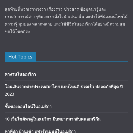
สุดท้ายนี้พวกเราหวังว่า เรื่องราว ข่าวสาร ข้อมูลน่ารู้และ
ประสบการณ์ต่างๆที่พวกเราตั้งใจนำเสนอนั้น จะทำให้พี่น้องคนไทยได้
ความรู้ มุมมอง หลากหลาย และใช้ชีวิตในอเมริกาได้อย่างมีความสุข
ขอให้โชคดีค่ะ
Hot Topics
หางานในอเมริกา
โอนเงินจากต่างประเทศมาไทย แบบไหนดี รวดเร็ว ปลอดภัยที่สุด ปี
2023
ซื้อของออนไลน์ในอเมริกา
10 เว็บไซต์หาคู่ในอเมริกา มีบทบาทมากกับคนอเมริกัน
หาที่พัก บ้านเช่า,อพาร์ทเมนต์ในอเมริกา