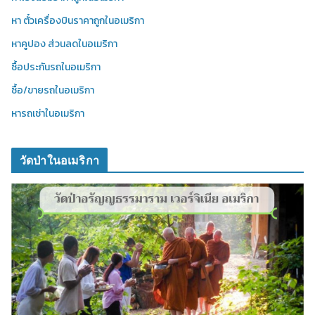
หา ตั๋วเครื่องบินราคาถูกในอเมริกา
หาคูปอง ส่วนลดในอเมริกา
ซื้อประกันรถในอเมริกา
ซื้อ/ขายรถในอเมริกา
หารถเช่าในอเมริกา
วัดป่าในอเมริกา