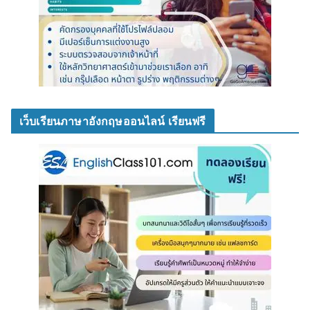
เว็บเรียนภาษาอังกฤษออนไลน์ เรียนฟรี