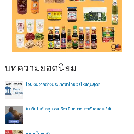
บทความยอดนิยม
โอนเงินจากต่างประเทศมาไทย วิธีไหนคุ้มสุด?
10 เว็บไซต์หาคู่ในอเมริกา มีบทบาทมากกับคนอเมริกัน
หางานในอเมริกา