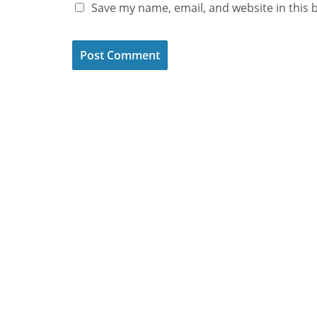
Save my name, email, and website in this 