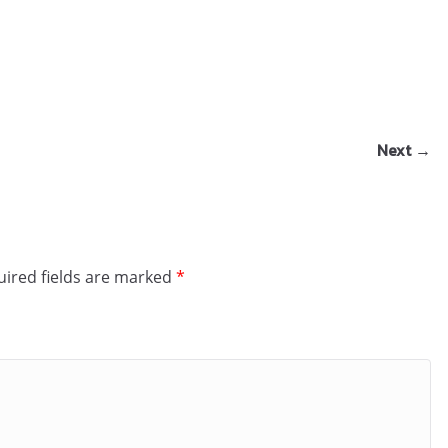
Next →
ired fields are marked
*