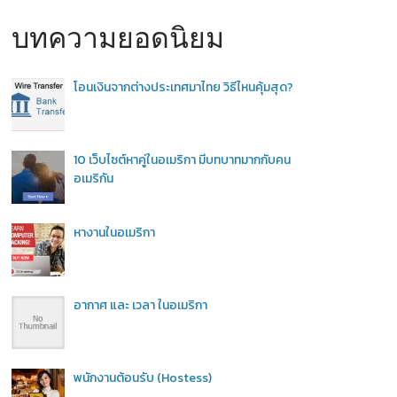
บทความยอดนิยม
โอนเงินจากต่างประเทศมาไทย วิธีไหนคุ้มสุด?
10 เว็บไซต์หาคู่ในอเมริกา มีบทบาทมากกับคน
อเมริกัน
หางานในอเมริกา
อากาศ และ เวลา ในอเมริกา
พนักงานต้อนรับ (Hostess)