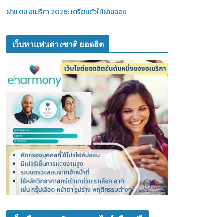
ผ่าน ตม อเมริกา 2026: เตรียมตัวให้ผ่านฉลุย
เว็บหาแฟนต่างชาติ ยอดฮิต