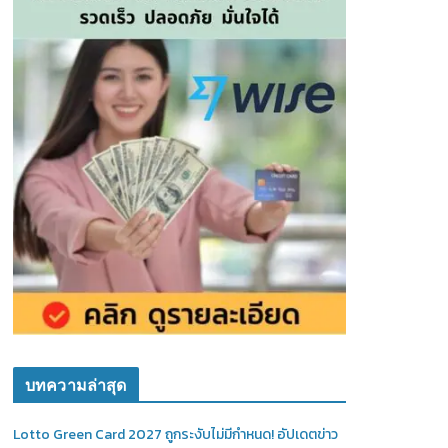
บทความล่าสุด
Lotto Green Card 2027 ถูกระงับไม่มีกำหนด! อัปเดตข่าว