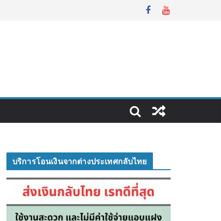
บริการโอนเงินจากต่างประเทศกลับไทย