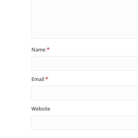
Name
*
Email
*
Website