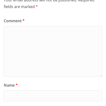
Your email address will not be published.
Required
fields are marked
*
Comment
*
Name
*