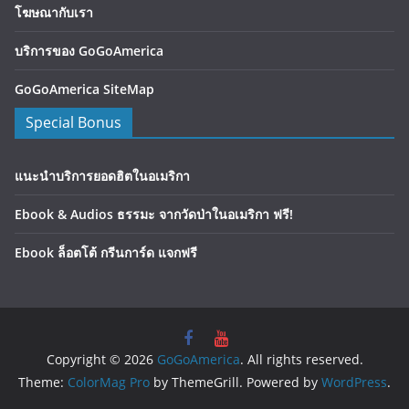
โฆษณากับเรา
บริการของ GoGoAmerica
GoGoAmerica SiteMap
Special Bonus
แนะนำบริการยอดฮิตในอเมริกา
Ebook & Audios ธรรมะ จากวัดป่าในอเมริกา ฟรี!
Ebook ล็อตโต้ กรีนการ์ด แจกฟรี
Copyright © 2026
GoGoAmerica
. All rights reserved.
Theme:
ColorMag Pro
by ThemeGrill. Powered by
WordPress
.