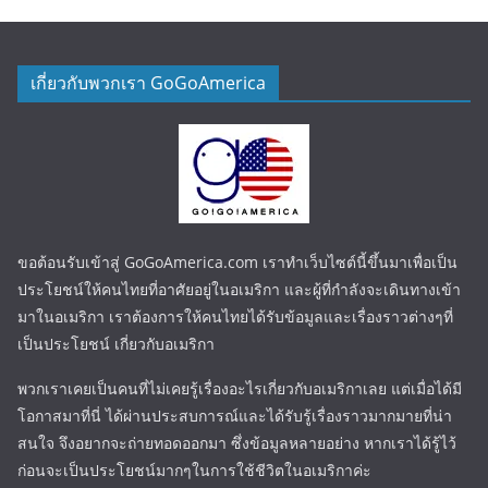
เกี่ยวกับพวกเรา GoGoAmerica
ขอต้อนรับเข้าสู่ GoGoAmerica.com เราทำเว็บไซต์นี้ขึ้นมาเพื่อเป็น
ประโยชน์ให้คนไทยที่อาศัยอยู่ในอเมริกา และผู้ที่กำลังจะเดินทางเข้า
มาในอเมริกา เราต้องการให้คนไทยได้รับข้อมูลและเรื่องราวต่างๆที่
เป็นประโยชน์ เกี่ยวกับอเมริกา
พวกเราเคยเป็นคนที่ไม่เคยรู้เรื่องอะไรเกี่ยวกับอเมริกาเลย แต่เมื่อได้มี
โอกาสมาที่นี่ ได้ผ่านประสบการณ์และได้รับรู้เรื่องราวมากมายที่น่า
สนใจ จึงอยากจะถ่ายทอดออกมา ซึ่งข้อมูลหลายอย่าง หากเราได้รู้ไว้
ก่อนจะเป็นประโยชน์มากๆในการใช้ชีวิตในอเมริกาค่ะ