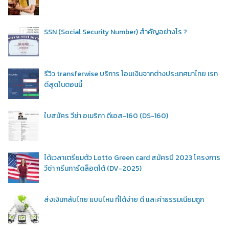
SSN (Social Security Number) สำคัญอย่างไร ?
รีวิว transferwise บริการ โอนเงินจากต่างประเทศมาไทย เรท
ดีสุดในตอนนี้
ใบสมัคร วีซ่า อเมริกา ดีเอส-160 (DS-160)
ได้เวลาเตรียมตัว Lotto Green card สมัครปี 2023 โครงการ
วีซ่า กรีนการ์ดล็อตโต้ (DV-2025)
ส่งเงินกลับไทย แบบไหน ที่ได้ง่าย ดี และค่าธรรมเนียมถูก