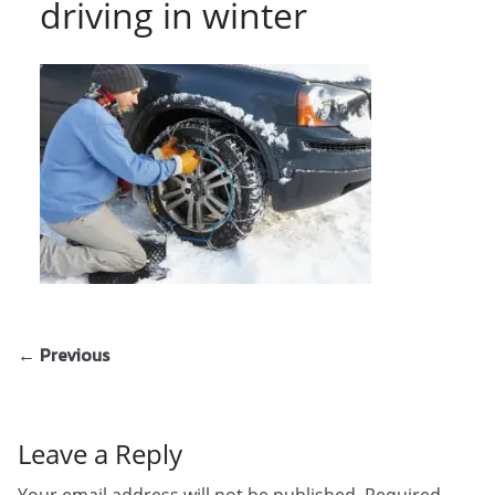
driving in winter
← Previous
Leave a Reply