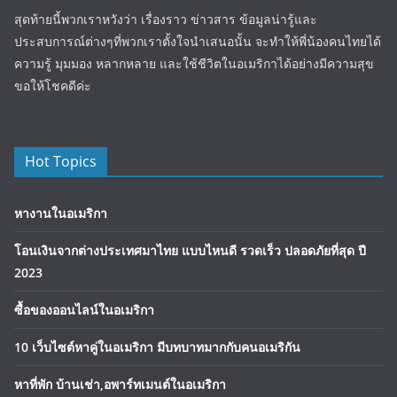
สุดท้ายนี้พวกเราหวังว่า เรื่องราว ข่าวสาร ข้อมูลน่ารู้และ
ประสบการณ์ต่างๆที่พวกเราตั้งใจนำเสนอนั้น จะทำให้พี่น้องคนไทยได้
ความรู้ มุมมอง หลากหลาย และใช้ชีวิตในอเมริกาได้อย่างมีความสุข
ขอให้โชคดีค่ะ
Hot Topics
หางานในอเมริกา
โอนเงินจากต่างประเทศมาไทย แบบไหนดี รวดเร็ว ปลอดภัยที่สุด ปี
2023
ซื้อของออนไลน์ในอเมริกา
10 เว็บไซต์หาคู่ในอเมริกา มีบทบาทมากกับคนอเมริกัน
หาที่พัก บ้านเช่า,อพาร์ทเมนต์ในอเมริกา