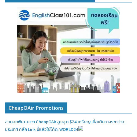
CheapOAir Promotions
ส่วนลดพิเสษจาก CheapOAir สูงสุด $24 เหรียญ เมื่อเดินทางระหว่าง
ประเทศ คลิ้ก Link นี้แล้วใช้โค้ด: WORLD24