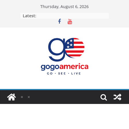
Skip
Thursday, August 6, 2026
to
Latest:
content