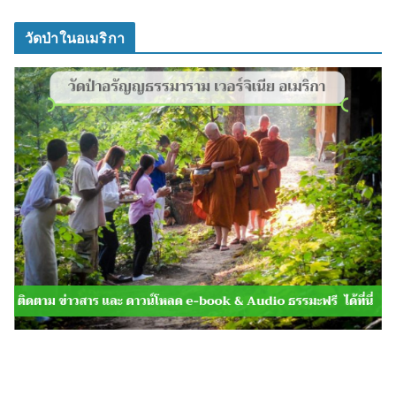
วัดป่าในอเมริกา