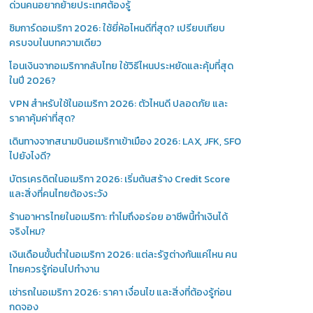
ด่วนคนอยากย้ายประเทศต้องรู้
ซิมการ์ดอเมริกา 2026: ใช้ยี่ห้อไหนดีที่สุด? เปรียบเทียบ
ครบจบในบทความเดียว
โอนเงินจากอเมริกากลับไทย ใช้วิธีไหนประหยัดและคุ้มที่สุด
ในปี 2026?
VPN สำหรับใช้ในอเมริกา 2026: ตัวไหนดี ปลอดภัย และ
ราคาคุ้มค่าที่สุด?
เดินทางจากสนามบินอเมริกาเข้าเมือง 2026: LAX, JFK, SFO
ไปยังไงดี?
บัตรเครดิตในอเมริกา 2026: เริ่มต้นสร้าง Credit Score
และสิ่งที่คนไทยต้องระวัง
ร้านอาหารไทยในอเมริกา: ทำไมถึงอร่อย อาชีพนี้ทำเงินได้
จริงไหม?
เงินเดือนขั้นต่ำในอเมริกา 2026: แต่ละรัฐต่างกันแค่ไหน คน
ไทยควรรู้ก่อนไปทำงาน
เช่ารถในอเมริกา 2026: ราคา เงื่อนไข และสิ่งที่ต้องรู้ก่อน
กดจอง