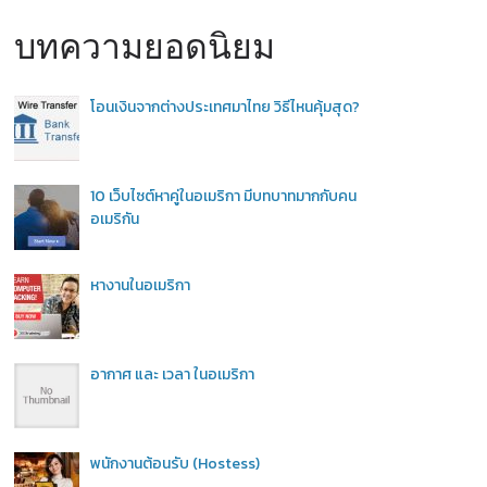
บทความยอดนิยม
โอนเงินจากต่างประเทศมาไทย วิธีไหนคุ้มสุด?
10 เว็บไซต์หาคู่ในอเมริกา มีบทบาทมากกับคน
อเมริกัน
หางานในอเมริกา
อากาศ และ เวลา ในอเมริกา
พนักงานต้อนรับ (Hostess)