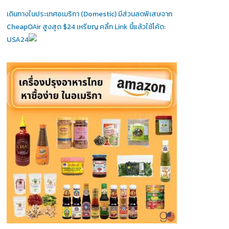
เดินทางในประเทศอเมริกา (Domestic)
มีส่วนลดพิเสษจาก
CheapOAir สูงสุด $24 เหรียญ คลิ้ก Link นี้แล้วใช้โค้ด:
USA24