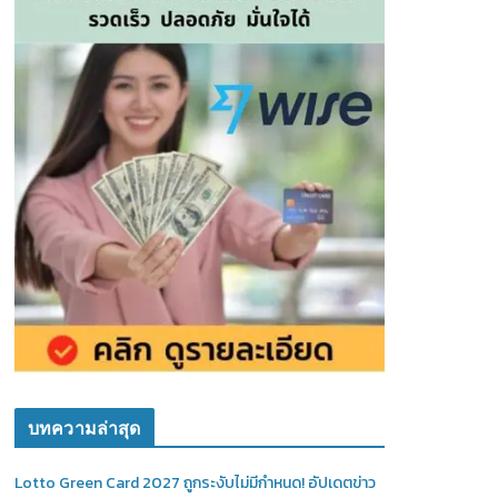
บทความล่าสุด
Lotto Green Card 2027 ถูกระงับไม่มีกำหนด! อัปเดตข่าว