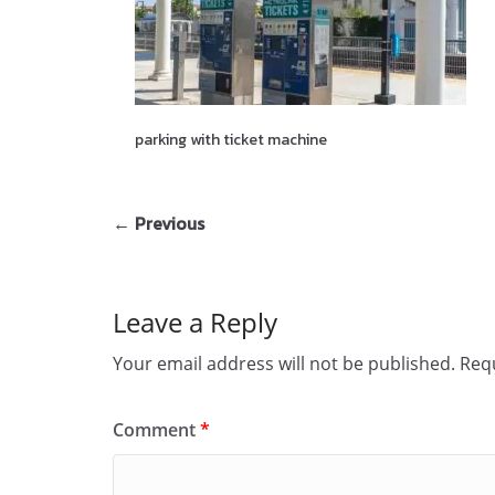
parking with ticket machine
← Previous
Leave a Reply
Your email address will not be published.
Requ
Comment
*