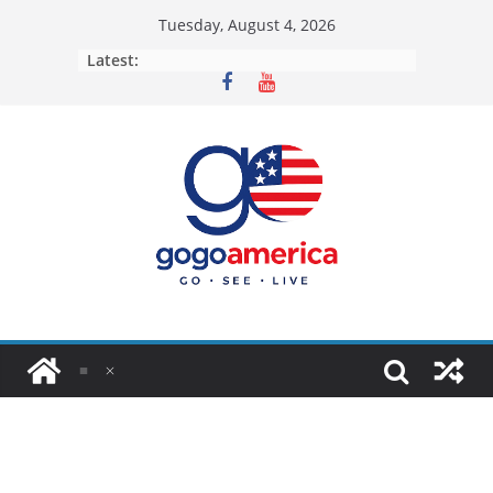
Skip
Tuesday, August 4, 2026
to
Latest:
content