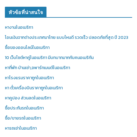
หัวข้อที่น่าสนใจ
หางานในอเมริกา
โอนเงินจากต่างประเทศมาไทย แบบไหนดี รวดเร็ว ปลอดภัยที่สุด ปี 2023
ซื้อของออนไลน์ในอเมริกา
10 เว็บไซต์หาคู่ในอเมริกา มีบทบาทมากกับคนอเมริกัน
หาที่พัก บ้านเช่า,อพาร์ทเมนต์ในอเมริกา
หาโรงแรมราคาถูกในอเมริกา
หา ตั๋วเครื่องบินราคาถูกในอเมริกา
หาคูปอง ส่วนลดในอเมริกา
ซื้อประกันรถในอเมริกา
ซื้อ/ขายรถในอเมริกา
หารถเช่าในอเมริกา