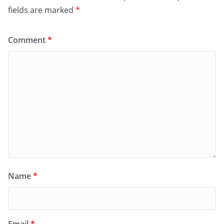
fields are marked
*
Comment
*
Name
*