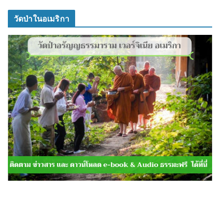
วัดป่าในอเมริกา