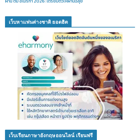
ผ่าน ตม อเมริกา 2026: เตรียมตัวให้ผ่านฉลุย
เว็บหาแฟนต่างชาติ ยอดฮิต
เว็บเรียนภาษาอังกฤษออนไลน์ เรียนฟรี