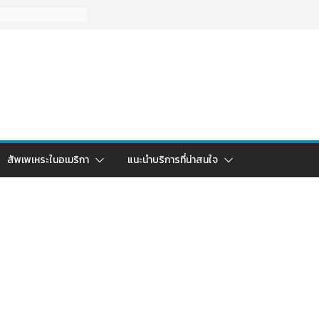
สัพเพเหระในอเมริกา
แนะนำบริการที่น่าสนใจ