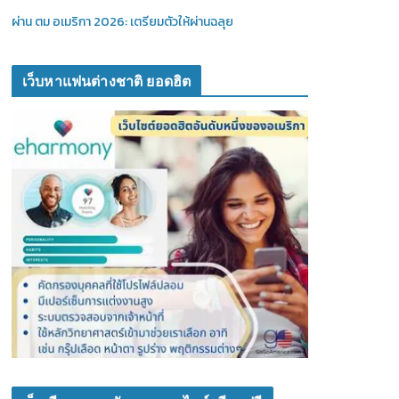
ผ่าน ตม อเมริกา 2026: เตรียมตัวให้ผ่านฉลุย
เว็บหาแฟนต่างชาติ ยอดฮิต