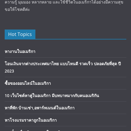
ความรู้ มุมมอง หลากหลาย และใช้ชีวิตในอเมริกาได้อย่างมีความสุข
ขอให้โชคดีค่ะ
Hot Topics
หางานในอเมริกา
โอนเงินจากต่างประเทศมาไทย แบบไหนดี รวดเร็ว ปลอดภัยที่สุด ปี
2023
ซื้อของออนไลน์ในอเมริกา
10 เว็บไซต์หาคู่ในอเมริกา มีบทบาทมากกับคนอเมริกัน
หาที่พัก บ้านเช่า,อพาร์ทเมนต์ในอเมริกา
หาโรงแรมราคาถูกในอเมริกา