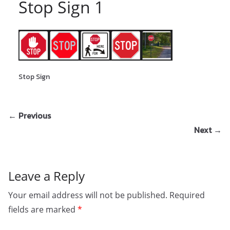
Stop Sign 1
Stop Sign
← Previous
Next →
Leave a Reply
Your email address will not be published.
Required
fields are marked
*