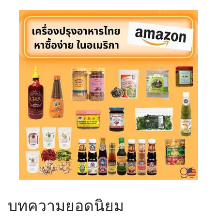
บทความยอดนิยม