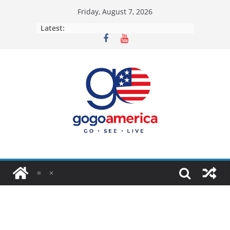
Skip
Friday, August 7, 2026
to
Latest:
content