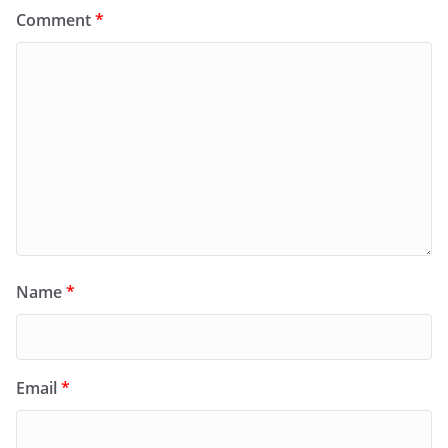
Comment
*
Name
*
Email
*