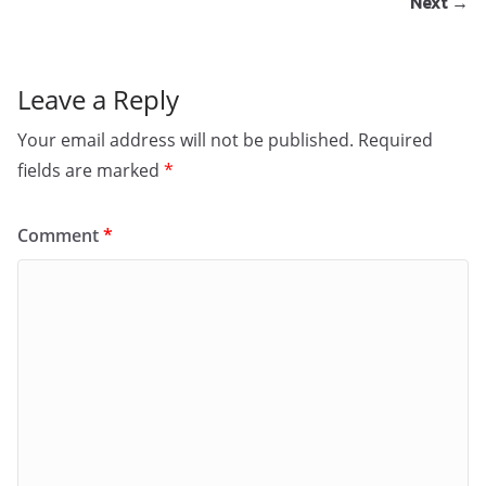
Next →
Leave a Reply
Your email address will not be published.
Required
fields are marked
*
Comment
*