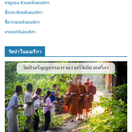
หาคูปอง ส่วนลดในอเมริกา
ซื้อประกันรถในอเมริกา
ซื้อ/ขายรถในอเมริกา
หารถเช่าในอเมริกา
วัดป่าในอเมริกา