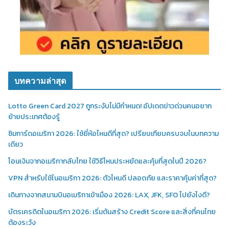
บทความล่าสุด
Lotto Green Card 2027 ถูกระงับไม่มีกำหนด! อัปเดตข่าวด่วนคนอยาก
ย้ายประเทศต้องรู้
ซิมการ์ดอเมริกา 2026: ใช้ยี่ห้อไหนดีที่สุด? เปรียบเทียบครบจบในบทความ
เดียว
โอนเงินจากอเมริกากลับไทย ใช้วิธีไหนประหยัดและคุ้มที่สุดในปี 2026?
VPN สำหรับใช้ในอเมริกา 2026: ตัวไหนดี ปลอดภัย และราคาคุ้มค่าที่สุด?
เดินทางจากสนามบินอเมริกาเข้าเมือง 2026: LAX, JFK, SFO ไปยังไงดี?
บัตรเครดิตในอเมริกา 2026: เริ่มต้นสร้าง Credit Score และสิ่งที่คนไทย
ต้องระวัง