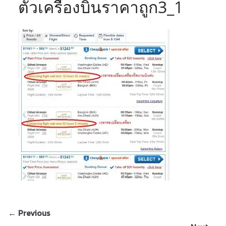
ตั๋วเครื่องบินราคาถูก3_1
← Previous