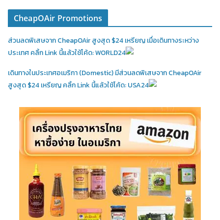
CheapOAir Promotions
ส่วนลดพิเสษจาก CheapOAir สูงสุด $24 เหรียญ เมื่อเดินทางระหว่าง
ประเทศ คลิ้ก Link นี้แล้วใช้โค้ด: WORLD24
เดินทางในประเทศอเมริกา (Domestic)
มีส่วนลดพิเสษจาก CheapOAir
สูงสุด $24 เหรียญ คลิ้ก Link นี้แล้วใช้โค้ด: USA24