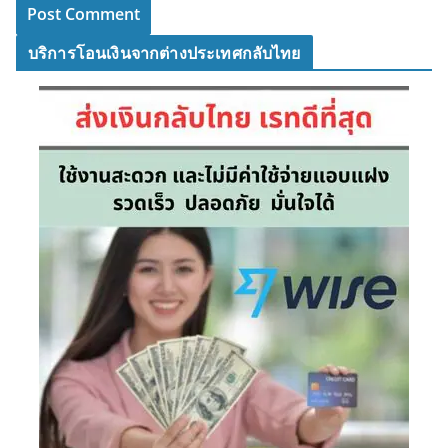
บริการโอนเงินจากต่างประเทศกลับไทย