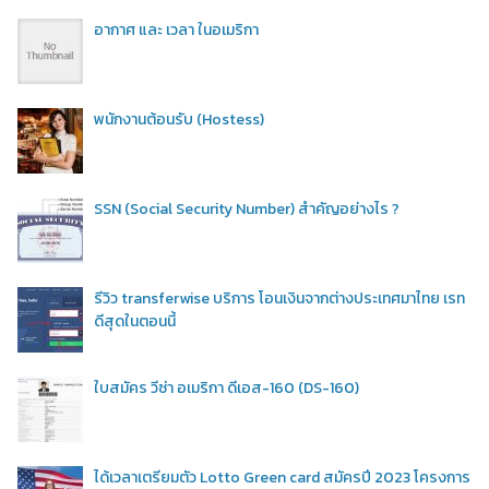
อากาศ และ เวลา ในอเมริกา
พนักงานต้อนรับ (Hostess)
SSN (Social Security Number) สำคัญอย่างไร ?
รีวิว transferwise บริการ โอนเงินจากต่างประเทศมาไทย เรท
ดีสุดในตอนนี้
ใบสมัคร วีซ่า อเมริกา ดีเอส-160 (DS-160)
ได้เวลาเตรียมตัว Lotto Green card สมัครปี 2023 โครงการ