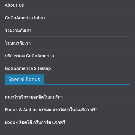
About Us
GoGoAmerica Inbox
ร่วมงานกับเรา
โฆษณากับเรา
บริการของ GoGoAmerica
GoGoAmerica SiteMap
Special Bonus
แนะนำบริการยอดฮิตในอเมริกา
Ebook & Audios ธรรมะ จากวัดป่าในอเมริกา ฟรี!
Ebook ล็อตโต้ กรีนการ์ด แจกฟรี