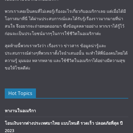
พวกเราเคยเป็นคนที่ไม่เคยรู้เรื่องอะไรเกี่ยวกับอเมริกาเลย แต่เมื่อได้มี
โอกาสมาที่นี่ ได้ผ่านประสบการณ์และได้รับรู้เรื่องราวมากมายที่น่า
สนใจ จึงอยากจะถ่ายทอดออกมา ซึ่งข้อมูลหลายอย่าง หากเราได้รู้ไว้
ก่อนจะเป็นประโยชน์มากๆในการใช้ชีวิตในอเมริกาค่ะ
สุดท้ายนี้พวกเราหวังว่า เรื่องราว ข่าวสาร ข้อมูลน่ารู้และ
ประสบการณ์ต่างๆที่พวกเราตั้งใจนำเสนอนั้น จะทำให้พี่น้องคนไทยได้
ความรู้ มุมมอง หลากหลาย และใช้ชีวิตในอเมริกาได้อย่างมีความสุข
ขอให้โชคดีค่ะ
Hot Topics
หางานในอเมริกา
โอนเงินจากต่างประเทศมาไทย แบบไหนดี รวดเร็ว ปลอดภัยที่สุด ปี
2023