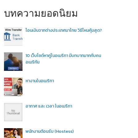
บทความยอดนิยม
โอนเงินจากต่างประเทศมาไทย วิธีไหนคุ้มสุด?
10 เว็บไซต์หาคู่ในอเมริกา มีบทบาทมากกับคน
อเมริกัน
หางานในอเมริกา
อากาศ และ เวลา ในอเมริกา
พนักงานต้อนรับ (Hostess)