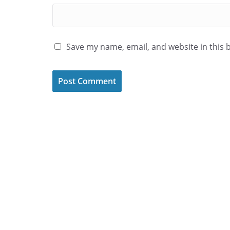
Save my name, email, and website in this 