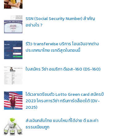
SSN (Social Security Number) สำคัญ
อย่างไร ?
รีวิว transferwise บริการ โอนเงินจากต่าง
ประเทศมาไทย เรทดีสุดในตอนนี้
ใบสมัคร วีซ่า อเมริกา ดีเอส-160 (DS-160)
ได้เวลาเตรียมตัว Lotto Green card สมัครปี
2023 โครงการวีซ่า กรีนการ์ดล็อตโต้ (DV-
2025)
ส่งเงินกลับไทย แบบไหน ที่ได้ง่าย ดี และค่า
ธรรมเนียมถูก