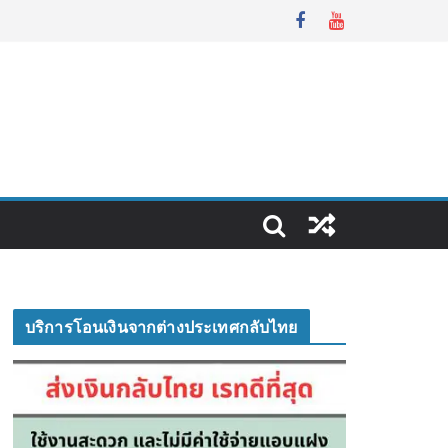
บริการโอนเงินจากต่างประเทศกลับไทย