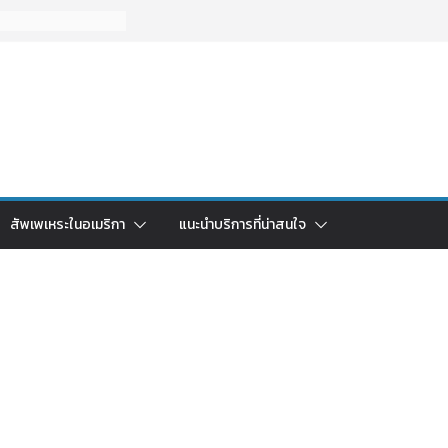
สัพเพเหระในอเมริกา
แนะนำบริการที่น่าสนใจ