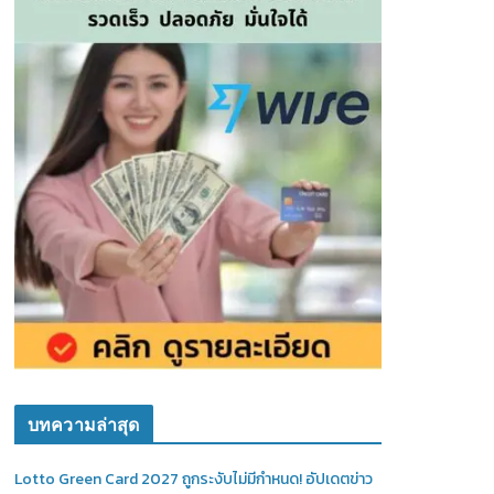
บทความล่าสุด
Lotto Green Card 2027 ถูกระงับไม่มีกำหนด! อัปเดตข่าว