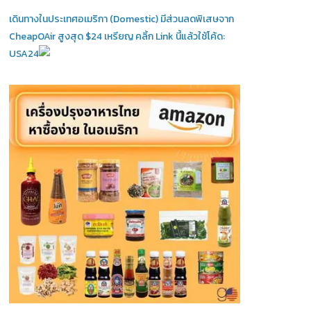
เดินทางในประเทศอเมริกา (Domestic)
มีส่วนลดพิเสษจาก
CheapOAir สูงสุด $24 เหรียญ คลิ้ก Link นี้แล้วใช้โค้ด:
USA24