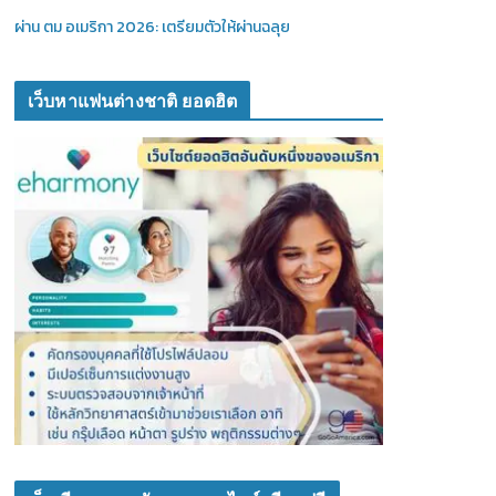
ผ่าน ตม อเมริกา 2026: เตรียมตัวให้ผ่านฉลุย
เว็บหาแฟนต่างชาติ ยอดฮิต