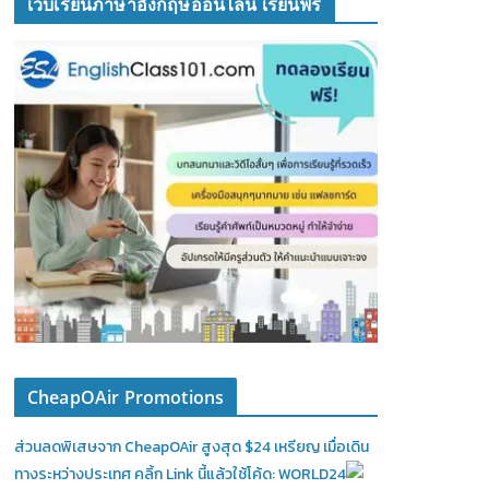
เว็บเรียนภาษาอังกฤษออนไลน์ เรียนฟรี
CheapOAir Promotions
ส่วนลดพิเสษจาก CheapOAir สูงสุด $24 เหรียญ เมื่อเดิน
ทางระหว่างประเทศ คลิ้ก Link นี้แล้วใช้โค้ด: WORLD24