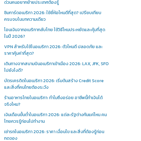
ด่วนคนอยากย้ายประเทศต้องรู้
ซิมการ์ดอเมริกา 2026: ใช้ยี่ห้อไหนดีที่สุด? เปรียบเทียบ
ครบจบในบทความเดียว
โอนเงินจากอเมริกากลับไทย ใช้วิธีไหนประหยัดและคุ้มที่สุด
ในปี 2026?
VPN สำหรับใช้ในอเมริกา 2026: ตัวไหนดี ปลอดภัย และ
ราคาคุ้มค่าที่สุด?
เดินทางจากสนามบินอเมริกาเข้าเมือง 2026: LAX, JFK, SFO
ไปยังไงดี?
บัตรเครดิตในอเมริกา 2026: เริ่มต้นสร้าง Credit Score
และสิ่งที่คนไทยต้องระวัง
ร้านอาหารไทยในอเมริกา: ทำไมถึงอร่อย อาชีพนี้ทำเงินได้
จริงไหม?
เงินเดือนขั้นต่ำในอเมริกา 2026: แต่ละรัฐต่างกันแค่ไหน คน
ไทยควรรู้ก่อนไปทำงาน
เช่ารถในอเมริกา 2026: ราคา เงื่อนไข และสิ่งที่ต้องรู้ก่อน
กดจอง