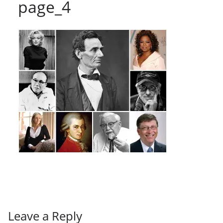
page_4
Leave a Reply