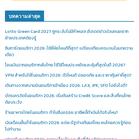
บทความล่าสุด
Lotto Green Card 2027 ถูกระงับไม่มีกำหนด! อัปเดตข่าวด่วนคนอยาก
ย้ายประเทศต้องรู้
ซิมการ์ดอเมริกา 2026: ใช้ยี่ห้อไหนดีที่สุด? เปรียบเทียบครบจบในบทความ
เดียว
โอนเงินจากอเมริกากลับไทย ใช้วิธีไหนประหยัดและคุ้มที่สุดในปี 2026?
VPN สำหรับใช้ในอเมริกา 2026: ตัวไหนดี ปลอดภัย และราคาคุ้มค่าที่สุด?
เดินทางจากสนามบินอเมริกาเข้าเมือง 2026: LAX, JFK, SFO ไปยังไงดี?
บัตรเครดิตในอเมริกา 2026: เริ่มต้นสร้าง Credit Score และสิ่งที่คนไทย
ต้องระวัง
ร้านอาหารไทยในอเมริกา: ทำไมถึงอร่อย อาชีพนี้ทำเงินได้จริงไหม?
เงินเดือนขั้นต่ำในอเมริกา 2026: แต่ละรัฐต่างกันแค่ไหน คนไทยควรรู้ก่อน
ไปทำงาน