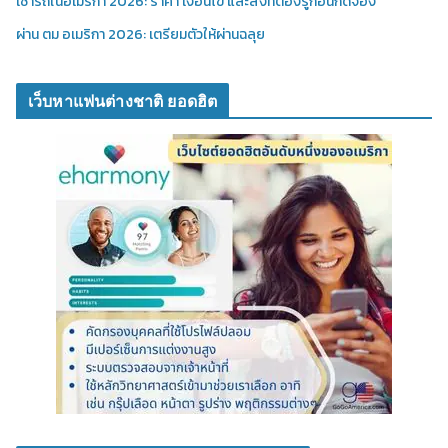
เช่ารถในอเมริกา 2026: ราคา เงื่อนไข และสิ่งที่ต้องรู้ก่อนกดจอง
ผ่าน ตม อเมริกา 2026: เตรียมตัวให้ผ่านฉลุย
เว็บหาแฟนต่างชาติ ยอดฮิต