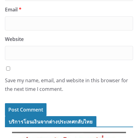
Email
*
Website
Save my name, email, and website in this browser for
the next time I comment.
บริการโอนเงินจากต่างประเทศกลับไทย