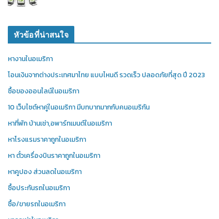
หัวข้อที่น่าสนใจ
หางานในอเมริกา
โอนเงินจากต่างประเทศมาไทย แบบไหนดี รวดเร็ว ปลอดภัยที่สุด ปี 2023
ซื้อของออนไลน์ในอเมริกา
10 เว็บไซต์หาคู่ในอเมริกา มีบทบาทมากกับคนอเมริกัน
หาที่พัก บ้านเช่า,อพาร์ทเมนต์ในอเมริกา
หาโรงแรมราคาถูกในอเมริกา
หา ตั๋วเครื่องบินราคาถูกในอเมริกา
หาคูปอง ส่วนลดในอเมริกา
ซื้อประกันรถในอเมริกา
ซื้อ/ขายรถในอเมริกา