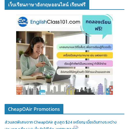
เว็บเรียนภาษาอังกฤษออนไลน์ เรียนฟรี
CheapOAir Promotions
ส่วนลดพิเสษจาก CheapOAir สูงสุด $24 เหรียญ เมื่อเดินทางระหว่าง