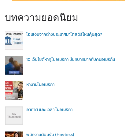
บทความยอดนิยม
โอนเงินจากต่างประเทศมาไทย วิธีไหนคุ้มสุด?
10 เว็บไซต์หาคู่ในอเมริกา มีบทบาทมากกับคนอเมริกัน
หางานในอเมริกา
อากาศ และ เวลา ในอเมริกา
พนักงานต้อนรับ (Hostess)