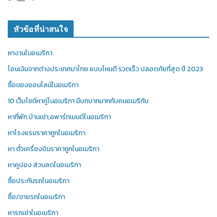
หัวข้อที่น่าสนใจ
หางานในอเมริกา
โอนเงินจากต่างประเทศมาไทย แบบไหนดี รวดเร็ว ปลอดภัยที่สุด ปี 2023
ซื้อของออนไลน์ในอเมริกา
10 เว็บไซต์หาคู่ในอเมริกา มีบทบาทมากกับคนอเมริกัน
หาที่พัก บ้านเช่า,อพาร์ทเมนต์ในอเมริกา
หาโรงแรมราคาถูกในอเมริกา
หา ตั๋วเครื่องบินราคาถูกในอเมริกา
หาคูปอง ส่วนลดในอเมริกา
ซื้อประกันรถในอเมริกา
ซื้อ/ขายรถในอเมริกา
หารถเช่าในอเมริกา