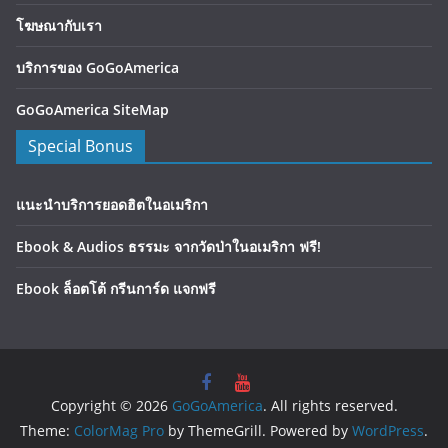
โฆษณากับเรา
บริการของ GoGoAmerica
GoGoAmerica SiteMap
Special Bonus
แนะนำบริการยอดฮิตในอเมริกา
Ebook & Audios ธรรมะ จากวัดป่าในอเมริกา ฟรี!
Ebook ล็อตโต้ กรีนการ์ด แจกฟรี
Copyright © 2026
GoGoAmerica
. All rights reserved.
Theme:
ColorMag Pro
by ThemeGrill. Powered by
WordPress
.