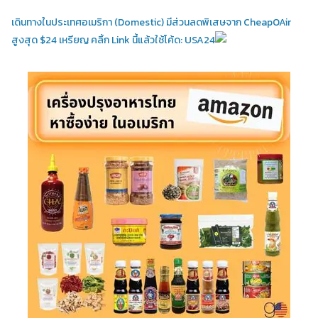
เดินทางในประเทศอเมริกา (Domestic)
มีส่วนลดพิเสษจาก CheapOAir
สูงสุด $24 เหรียญ คลิ้ก Link นี้แล้วใช้โค้ด: USA24