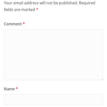
Your email address will not be published.
Required
fields are marked
*
Comment
*
Name
*