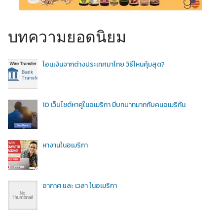
บทความยอดนิยม
โอนเงินจากต่างประเทศมาไทย วิธีไหนคุ้มสุด?
10 เว็บไซต์หาคู่ในอเมริกา มีบทบาทมากกับคนอเมริกัน
หางานในอเมริกา
อากาศ และ เวลา ในอเมริกา