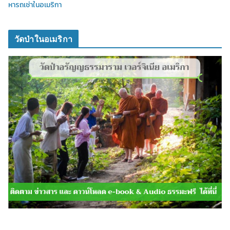
หารถเช่าในอเมริกา
วัดป่าในอเมริกา