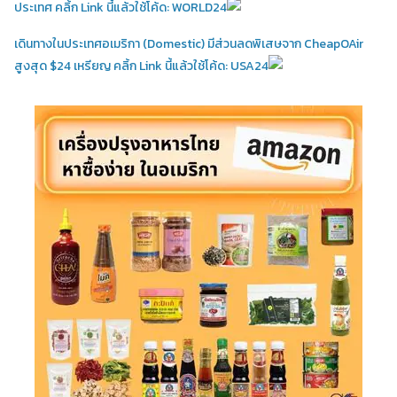
ประเทศ คลิ้ก Link นี้แล้วใช้โค้ด: WORLD24
เดินทางในประเทศอเมริกา (Domestic)
มีส่วนลดพิเสษจาก CheapOAir
สูงสุด $24 เหรียญ คลิ้ก Link นี้แล้วใช้โค้ด: USA24