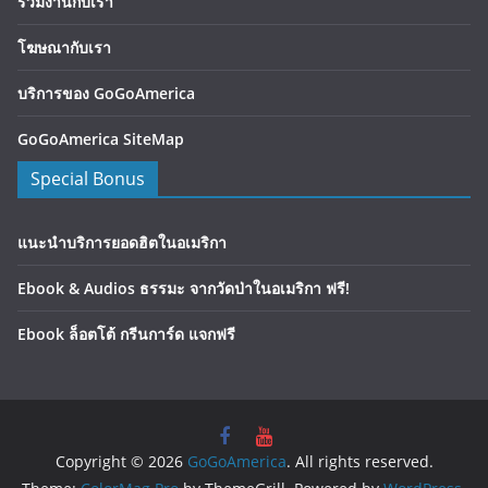
ร่วมงานกับเรา
โฆษณากับเรา
บริการของ GoGoAmerica
GoGoAmerica SiteMap
Special Bonus
แนะนำบริการยอดฮิตในอเมริกา
Ebook & Audios ธรรมะ จากวัดป่าในอเมริกา ฟรี!
Ebook ล็อตโต้ กรีนการ์ด แจกฟรี
Copyright © 2026
GoGoAmerica
. All rights reserved.