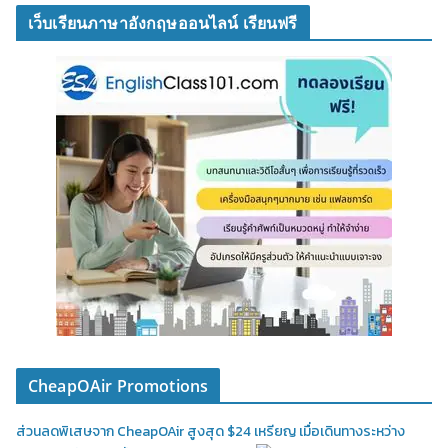
เว็บเรียนภาษาอังกฤษออนไลน์ เรียนฟรี
CheapOAir Promotions
ส่วนลดพิเสษจาก CheapOAir สูงสุด $24 เหรียญ เมื่อเดินทางระหว่าง