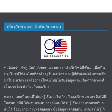
เกี่ยวกับพวกเรา GoGoAmerica
ขอต้อนรับเข้าสู่ GoGoAmerica.com เราทำเว็บไซต์นี้ขึ้นมาเพื่อเป็น
ประโยชน์ให้คนไทยที่อาศัยอยู่ในอเมริกา และผู้ที่กำลังจะเดินทางเข้า
มาในอเมริกา เราต้องการให้คนไทยได้รับข้อมูลและเรื่องราวต่างๆที่
เป็นประโยชน์ เกี่ยวกับอเมริกา
พวกเราเคยเป็นคนที่ไม่เคยรู้เรื่องอะไรเกี่ยวกับอเมริกาเลย แต่เมื่อได้มี
โอกาสมาที่นี่ ได้ผ่านประสบการณ์และได้รับรู้เรื่องราวมากมายที่น่า
สนใจ จึงอยากจะถ่ายทอดออกมา ซึ่งข้อมูลหลายอย่าง หากเราได้รู้ไว้