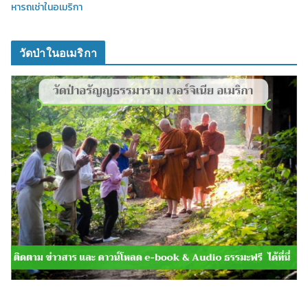
หารถเช่าในอเมริกา
วัดป่าในอเมริกา