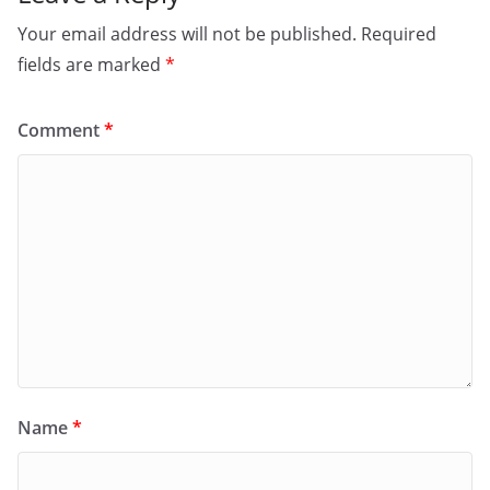
Your email address will not be published.
Required
fields are marked
*
Comment
*
Name
*