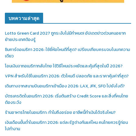
บทความล่าสุด
Lotto Green Card 2027 ถูกระงับไม่มีกำหนด! อัปเดตข่าวด่วนคนอยาก
ย้ายประเทศต้องรู้
ซิมการ์ดอเมริกา 2026: ใช้ยี่ห้อไหนดีที่สุด? เปรียบเทียบครบจบในบทความ
เดียว
โอนเงินจากอเมริกากลับไทย ใช้วิธีไหนประหยัดและคุ้มที่สุดในปี 2026?
VPN สำหรับใช้ในอเมริกา 2026: ตัวไหนดี ปลอดภัย และราคาคุ้มค่าที่สุด?
เดินทางจากสนามบินอเมริกาเข้าเมือง 2026: LAX, JFK, SFO ไปยังไงดี?
บัตรเครดิตในอเมริกา 2026: เริ่มต้นสร้าง Credit Score และสิ่งที่คนไทย
ต้องระวัง
ร้านอาหารไทยในอเมริกา: ทำไมถึงอร่อย อาชีพนี้ทำเงินได้จริงไหม?
เงินเดือนขั้นต่ำในอเมริกา 2026: แต่ละรัฐต่างกันแค่ไหน คนไทยควรรู้ก่อน
ไปทำงาน