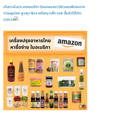
เดินทางในประเทศอเมริกา (Domestic)
มีส่วนลดพิเสษจาก
CheapOAir สูงสุด $24 เหรียญ คลิ้ก Link นี้แล้วใช้โค้ด:
USA24