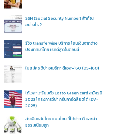
SSN (Social Security Number) สำคัญ
อย่างไร ?
รีวิว transferwise บริการ โอนเงินจากต่าง
ประเทศมาไทย เรทดีสุดในตอนนี้
ใบสมัคร วีซ่า อเมริกา ดีเอส-160 (DS-160)
ได้เวลาเตรียมตัว Lotto Green card สมัครปี
2023 โครงการวีซ่า กรีนการ์ดล็อตโต้ (DV-
2025)
ส่งเงินกลับไทย แบบไหน ที่ได้ง่าย ดี และค่า
ธรรมเนียมถูก