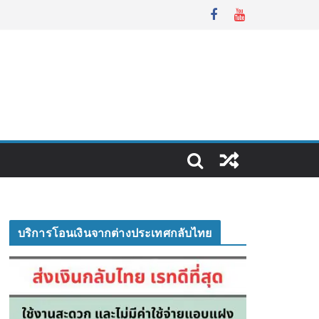
บริการโอนเงินจากต่างประเทศกลับไทย