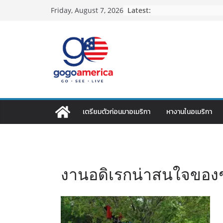
Skip
Latest:
Friday, August 7, 2026
to
content
เตรียมตัวก่อนมาอเมริกา
หางานในอเมริกา
งานอดิเรกน่าสนใจของช