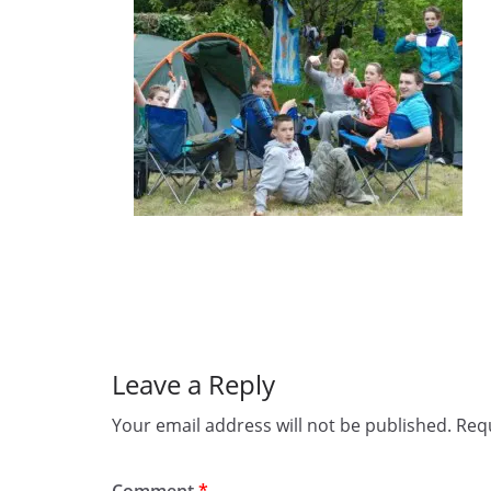
Leave a Reply
Your email address will not be published.
Requ