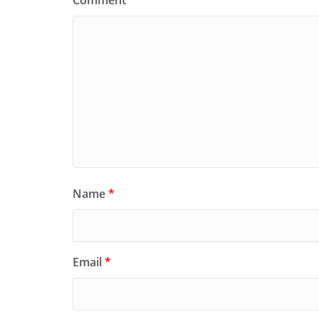
Comment
*
Name
*
Email
*