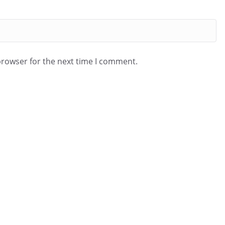
browser for the next time I comment.