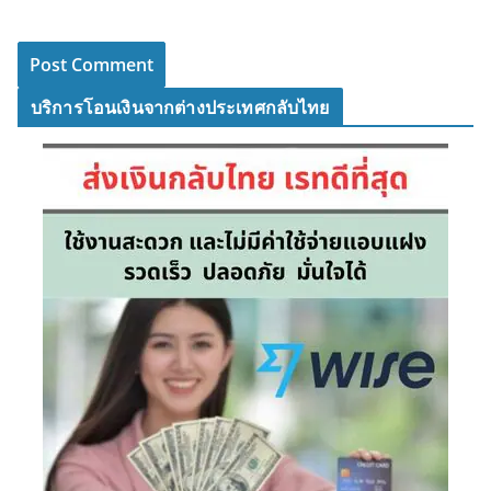
บริการโอนเงินจากต่างประเทศกลับไทย