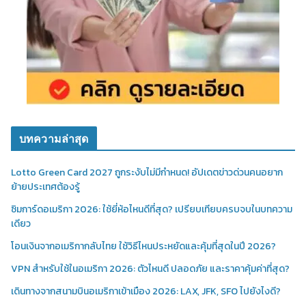
บทความล่าสุด
Lotto Green Card 2027 ถูกระงับไม่มีกำหนด! อัปเดตข่าวด่วนคนอยาก
ย้ายประเทศต้องรู้
ซิมการ์ดอเมริกา 2026: ใช้ยี่ห้อไหนดีที่สุด? เปรียบเทียบครบจบในบทความ
เดียว
โอนเงินจากอเมริกากลับไทย ใช้วิธีไหนประหยัดและคุ้มที่สุดในปี 2026?
VPN สำหรับใช้ในอเมริกา 2026: ตัวไหนดี ปลอดภัย และราคาคุ้มค่าที่สุด?
เดินทางจากสนามบินอเมริกาเข้าเมือง 2026: LAX, JFK, SFO ไปยังไงดี?