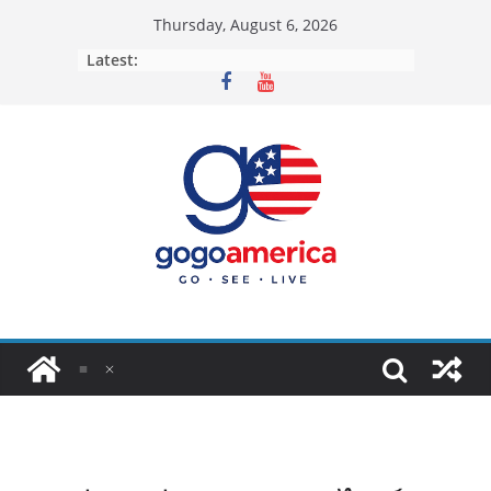
Skip
Thursday, August 6, 2026
to
Latest:
content