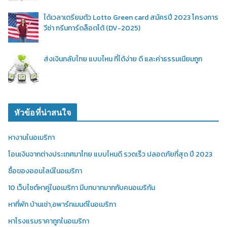
ได้เวลาเตรียมตัว Lotto Green card สมัครปี 2023 โครงการ
วีซ่า กรีนการ์ดล็อตโต้ (DV-2025)
ส่งเงินกลับไทย แบบไหน ที่ได้ง่าย ดี และค่าธรรมเนียมถูก
หัวข้อที่น่าสนใจ
หางานในอเมริกา
โอนเงินจากต่างประเทศมาไทย แบบไหนดี รวดเร็ว ปลอดภัยที่สุด ปี 2023
ซื้อของออนไลน์ในอเมริกา
10 เว็บไซต์หาคู่ในอเมริกา มีบทบาทมากกับคนอเมริกัน
หาที่พัก บ้านเช่า,อพาร์ทเมนต์ในอเมริกา
หาโรงแรมราคาถูกในอเมริกา