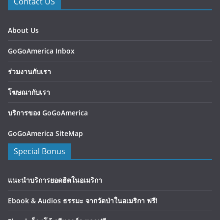
Contact US
About Us
GoGoAmerica Inbox
ร่วมงานกับเรา
โฆษณากับเรา
บริการของ GoGoAmerica
GoGoAmerica SiteMap
Special Bonus
แนะนำบริการยอดฮิตในอเมริกา
Ebook & Audios ธรรมะ จากวัดป่าในอเมริกา ฟรี!