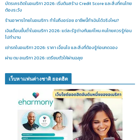
บัตรเครดิตในอเมริกา 2026: เริ่มต้นสร้าง Credit Score และสิ่งที่คนไทย
ต้องระวัง
ร้านอาหารไทยในอเมริกา: ทำไมถึงอร่อย อาชีพนี้ทำเงินได้จริงไหม?
เงินเดือนขั้นต่ำในอเมริกา 2026: แต่ละรัฐต่างกันแค่ไหน คนไทยควรรู้ก่อน
ไปทำงาน
เช่ารถในอเมริกา 2026: ราคา เงื่อนไข และสิ่งที่ต้องรู้ก่อนกดจอง
ผ่าน ตม อเมริกา 2026: เตรียมตัวให้ผ่านฉลุย
เว็บหาแฟนต่างชาติ ยอดฮิต