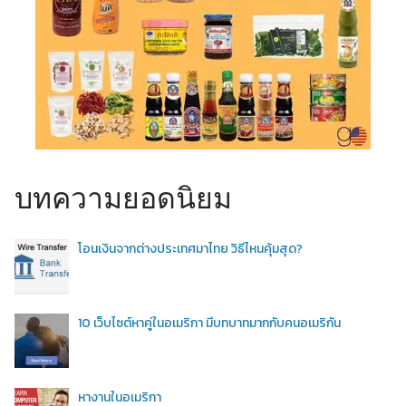
บทความยอดนิยม
โอนเงินจากต่างประเทศมาไทย วิธีไหนคุ้มสุด?
10 เว็บไซต์หาคู่ในอเมริกา มีบทบาทมากกับคนอเมริกัน
หางานในอเมริกา