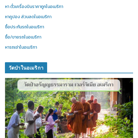
หา ตั๋วเครื่องบินราคาถูกในอเมริกา
หาคูปอง ส่วนลดในอเมริกา
ซื้อประกันรถในอเมริกา
ซื้อ/ขายรถในอเมริกา
หารถเช่าในอเมริกา
วัดป่าในอเมริกา