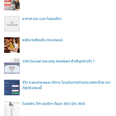
อากาศ และ เวลา ในอเมริกา
พนักงานต้อนรับ (Hostess)
SSN (Social Security Number) สำคัญอย่างไร ?
รีวิว transferwise บริการ โอนเงินจากต่างประเทศมาไทย เรท
ดีสุดในตอนนี้
ใบสมัคร วีซ่า อเมริกา ดีเอส-160 (DS-160)