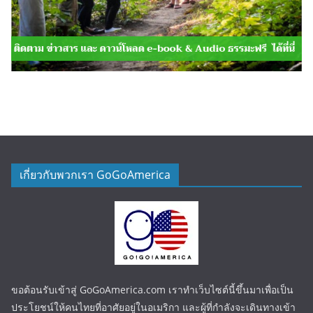
เกี่ยวกับพวกเรา GoGoAmerica
ขอต้อนรับเข้าสู่ GoGoAmerica.com เราทำเว็บไซต์นี้ขึ้นมาเพื่อเป็น
ประโยชน์ให้คนไทยที่อาศัยอยู่ในอเมริกา และผู้ที่กำลังจะเดินทางเข้า