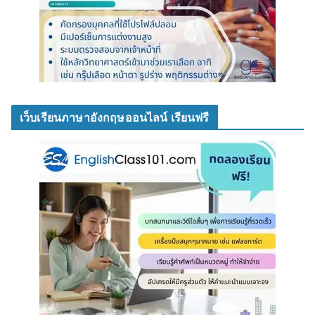
เว็บเรียนภาษาอังกฤษออนไลน์ เรียนฟรี