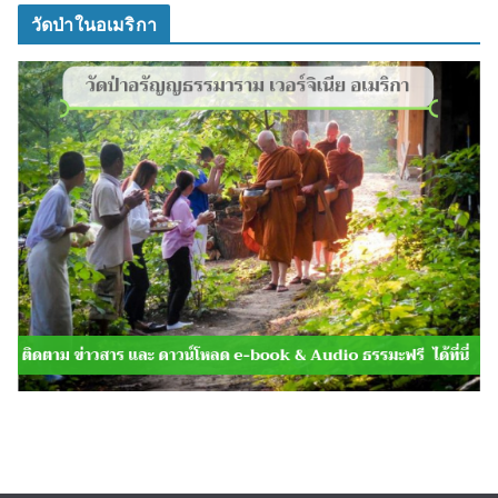
วัดป่าในอเมริกา