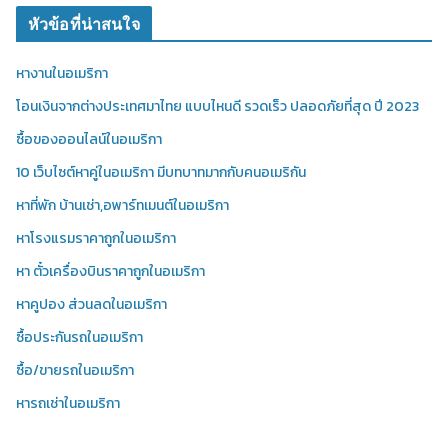
หัวข้อที่น่าสนใจ
หางานในอเมริกา
โอนเงินจากต่างประเทศมาไทย แบบไหนดี รวดเร็ว ปลอดภัยที่สุด ปี 2023
ซื้อของออนไลน์ในอเมริกา
10 เว็บไซต์หาคู่ในอเมริกา มีบทบาทมากกับคนอเมริกัน
หาที่พัก บ้านเช่า,อพาร์ทเมนต์ในอเมริกา
หาโรงแรมราคาถูกในอเมริกา
หา ตั๋วเครื่องบินราคาถูกในอเมริกา
หาคูปอง ส่วนลดในอเมริกา
ซื้อประกันรถในอเมริกา
ซื้อ/ขายรถในอเมริกา
หารถเช่าในอเมริกา