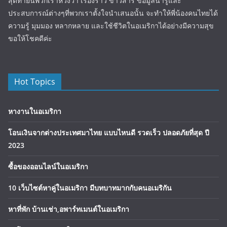
สุดท้ายนี้พวกเราหวังว่า เรื่องราว ข่าวสาร ข้อมูลน่ารู้และ
ประสบการณ์ต่างๆที่พวกเราตั้งใจนำเสนอนั้น จะทำให้พี่น้องคนไทยได้
ความรู้ มุมมอง หลากหลาย และใช้ชีวิตในอเมริกาได้อย่างมีความสุข
ขอให้โชคดีค่ะ
Hot Topics
หางานในอเมริกา
โอนเงินจากต่างประเทศมาไทย แบบไหนดี รวดเร็ว ปลอดภัยที่สุด ปี
2023
ซื้อของออนไลน์ในอเมริกา
10 เว็บไซต์หาคู่ในอเมริกา มีบทบาทมากกับคนอเมริกัน
หาที่พัก บ้านเช่า,อพาร์ทเมนต์ในอเมริกา