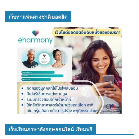
เว็บหาแฟนต่างชาติ ยอดฮิต
เว็บเรียนภาษาอังกฤษออนไลน์ เรียนฟรี