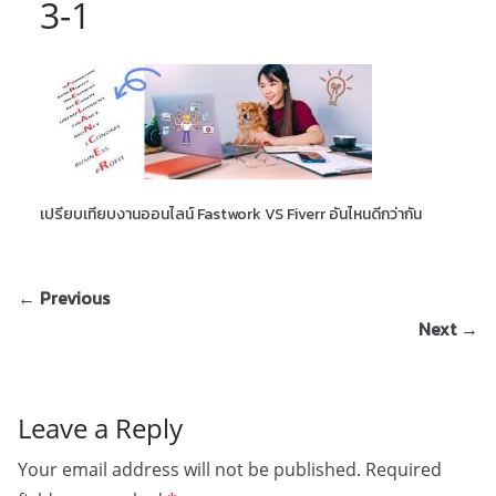
3-1
เปรียบเทียบงานออนไลน์ Fastwork VS Fiverr อันไหนดีกว่ากัน
← Previous
Next →
Leave a Reply
Your email address will not be published.
Required