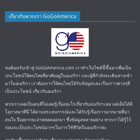
เกี่ยวกับพวกเรา GoGoAmerica
ขอต้อนรับเข้าสู่ GoGoAmerica.com เราทำเว็บไซต์นี้ขึ้นมาเพื่อเป็น
ประโยชน์ให้คนไทยที่อาศัยอยู่ในอเมริกา และผู้ที่กำลังจะเดินทางเข้า
มาในอเมริกา เราต้องการให้คนไทยได้รับข้อมูลและเรื่องราวต่างๆที่
เป็นประโยชน์ เกี่ยวกับอเมริกา
พวกเราเคยเป็นคนที่ไม่เคยรู้เรื่องอะไรเกี่ยวกับอเมริกาเลย แต่เมื่อได้มี
โอกาสมาที่นี่ ได้ผ่านประสบการณ์และได้รับรู้เรื่องราวมากมายที่น่า
สนใจ จึงอยากจะถ่ายทอดออกมา ซึ่งข้อมูลหลายอย่าง หากเราได้รู้ไว้
ก่อนจะเป็นประโยชน์มากๆในการใช้ชีวิตในอเมริกาค่ะ