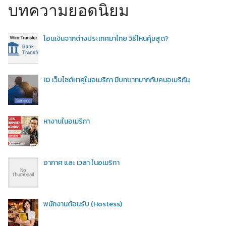
บทความยอดนิยม
โอนเงินจากต่างประเทศมาไทย วิธีไหนคุ้มสุด?
10 เว็บไซต์หาคู่ในอเมริกา มีบทบาทมากกับคนอเมริกัน
หางานในอเมริกา
อากาศ และ เวลา ในอเมริกา
พนักงานต้อนรับ (Hostess)