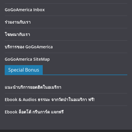
GoGoAmerica Inbox
ร่วมงานกับเรา
โฆษณากับเรา
บริการของ GoGoAmerica
GoGoAmerica SiteMap
Special Bonus
แนะนำบริการยอดฮิตในอเมริกา
Ebook & Audios ธรรมะ จากวัดป่าในอเมริกา ฟรี!
Ebook ล็อตโต้ กรีนการ์ด แจกฟรี