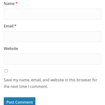
Name
*
Email
*
Website
Save my name, email, and website in this browser for
the next time I comment.