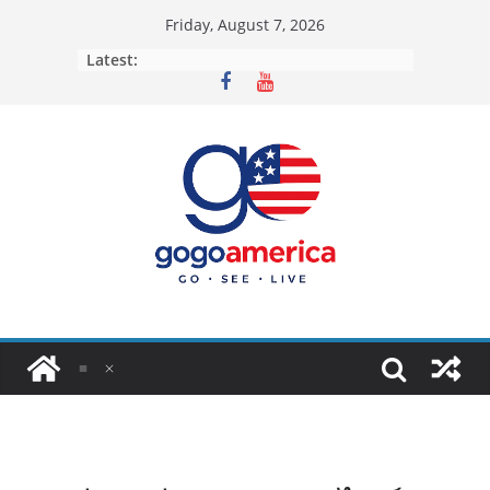
Skip
Friday, August 7, 2026
to
Latest:
content