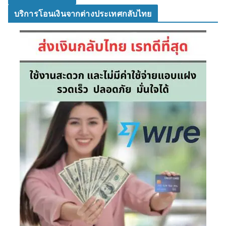
บริการโอนเงินจากต่างประเทศกลับไทย