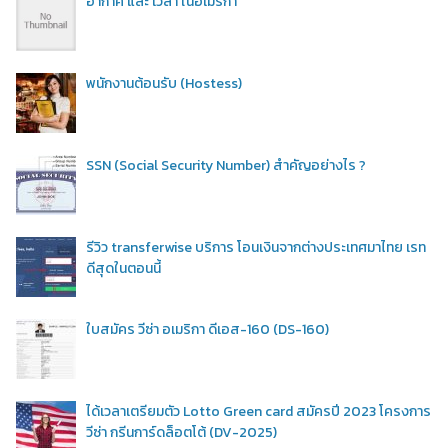
อากาศ และ เวลา ในอเมริกา
พนักงานต้อนรับ (Hostess)
SSN (Social Security Number) สำคัญอย่างไร ?
รีวิว transferwise บริการ โอนเงินจากต่างประเทศมาไทย เรท
ดีสุดในตอนนี้
ใบสมัคร วีซ่า อเมริกา ดีเอส-160 (DS-160)
ได้เวลาเตรียมตัว Lotto Green card สมัครปี 2023 โครงการ
วีซ่า กรีนการ์ดล็อตโต้ (DV-2025)