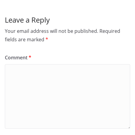
Leave a Reply
Your email address will not be published.
Required
fields are marked
*
Comment
*