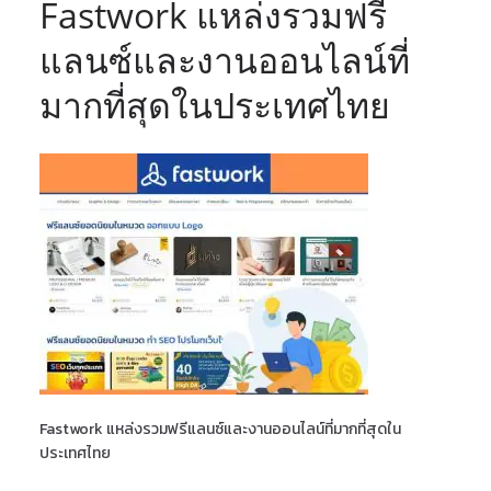
Fastwork แหล่งรวมฟรี
แลนซ์และงานออนไลน์ที่
มากที่สุดในประเทศไทย
Fastwork แหล่งรวมฟรีแลนซ์และงานออนไลน์ที่มากที่สุดใน
ประเทศไทย