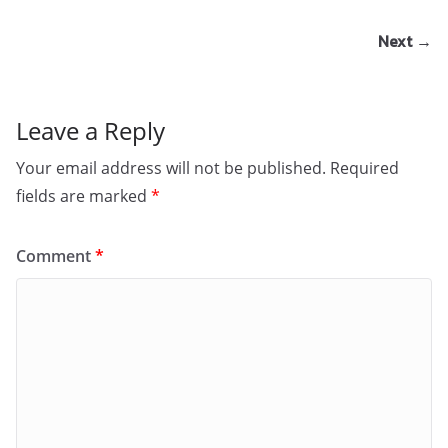
Next →
Leave a Reply
Your email address will not be published.
Required
fields are marked
*
Comment
*