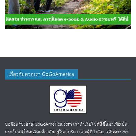
เกี่ยวกับพวกเรา GoGoAmerica
ขอต้อนรับเข้าสู่ GoGoAmerica.com เราทำเว็บไซต์นี้ขึ้นมาเพื่อเป็น
ประโยชน์ให้คนไทยที่อาศัยอยู่ในอเมริกา และผู้ที่กำลังจะเดินทางเข้า