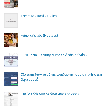
อากาศ และ เวลา ในอเมริกา
พนักงานต้อนรับ (Hostess)
SSN (Social Security Number) สำคัญอย่างไร ?
รีวิว transferwise บริการ โอนเงินจากต่างประเทศมาไทย เรท
ดีสุดในตอนนี้
ใบสมัคร วีซ่า อเมริกา ดีเอส-160 (DS-160)