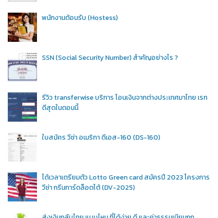
พนักงานต้อนรับ (Hostess)
SSN (Social Security Number) สำคัญอย่างไร ?
รีวิว transferwise บริการ โอนเงินจากต่างประเทศมาไทย เรท
ดีสุดในตอนนี้
ใบสมัคร วีซ่า อเมริกา ดีเอส-160 (DS-160)
ได้เวลาเตรียมตัว Lotto Green card สมัครปี 2023 โครงการ
วีซ่า กรีนการ์ดล็อตโต้ (DV-2025)
ส่งเงินกลับไทย แบบไหน ที่ได้ง่าย ดี และค่าธรรมเนียมถูก