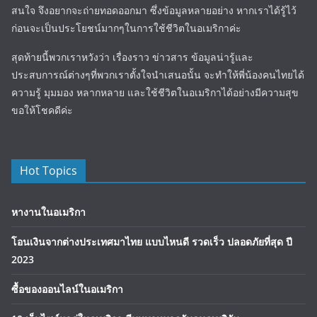
สนใจ จึงอยากจะถ่ายทอดออกมา ซึ่งข้อมูลหลายอย่าง หากเราได้รู้ไว้
ก่อนจะเป็นประโยชน์มากๆในการใช้ชีวิตในอเมริกาค่ะ
สุดท้ายนี้พวกเราหวังว่า เรื่องราว ข่าวสาร ข้อมูลน่ารู้และ
ประสบการณ์ต่างๆที่พวกเราตั้งใจนำเสนอนั้น จะทำให้พี่น้องคนไทยได้
ความรู้ มุมมอง หลากหลาย และใช้ชีวิตในอเมริกาได้อย่างมีความสุข
ขอให้โชคดีค่ะ
Hot Topics
หางานในอเมริกา
โอนเงินจากต่างประเทศมาไทย แบบไหนดี รวดเร็ว ปลอดภัยที่สุด ปี
2023
ซื้อของออนไลน์ในอเมริกา