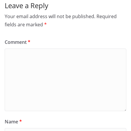
Leave a Reply
Your email address will not be published.
Required
fields are marked
*
Comment
*
Name
*