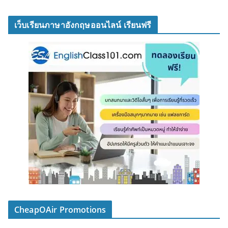
เว็บเรียนภาษาอังกฤษออนไลน์ เรียนฟรี
CheapOAir Promotions