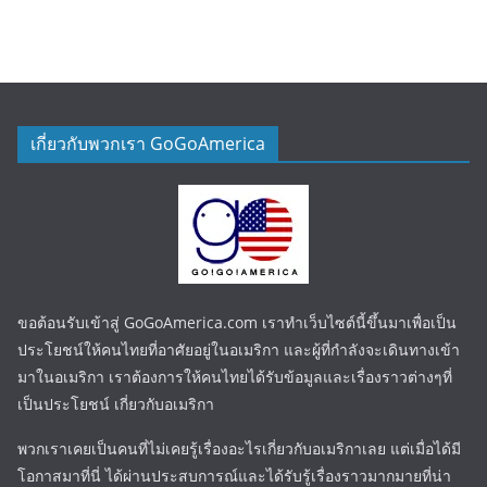
เกี่ยวกับพวกเรา GoGoAmerica
ขอต้อนรับเข้าสู่ GoGoAmerica.com เราทำเว็บไซต์นี้ขึ้นมาเพื่อเป็น
ประโยชน์ให้คนไทยที่อาศัยอยู่ในอเมริกา และผู้ที่กำลังจะเดินทางเข้า
มาในอเมริกา เราต้องการให้คนไทยได้รับข้อมูลและเรื่องราวต่างๆที่
เป็นประโยชน์ เกี่ยวกับอเมริกา
พวกเราเคยเป็นคนที่ไม่เคยรู้เรื่องอะไรเกี่ยวกับอเมริกาเลย แต่เมื่อได้มี
โอกาสมาที่นี่ ได้ผ่านประสบการณ์และได้รับรู้เรื่องราวมากมายที่น่า