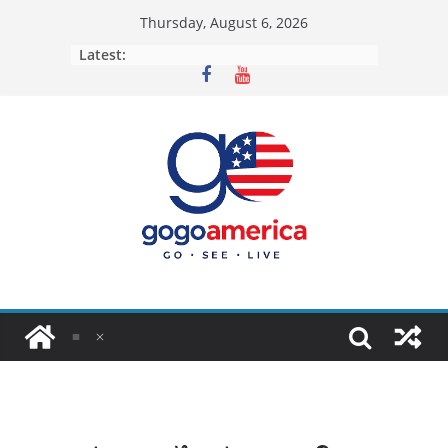
Skip
Thursday, August 6, 2026
to
Latest:
content