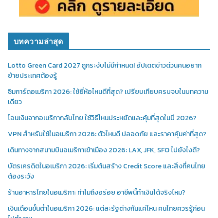
บทความล่าสุด
Lotto Green Card 2027 ถูกระงับไม่มีกำหนด! อัปเดตข่าวด่วนคนอยาก
ย้ายประเทศต้องรู้
ซิมการ์ดอเมริกา 2026: ใช้ยี่ห้อไหนดีที่สุด? เปรียบเทียบครบจบในบทความ
เดียว
โอนเงินจากอเมริกากลับไทย ใช้วิธีไหนประหยัดและคุ้มที่สุดในปี 2026?
VPN สำหรับใช้ในอเมริกา 2026: ตัวไหนดี ปลอดภัย และราคาคุ้มค่าที่สุด?
เดินทางจากสนามบินอเมริกาเข้าเมือง 2026: LAX, JFK, SFO ไปยังไงดี?
บัตรเครดิตในอเมริกา 2026: เริ่มต้นสร้าง Credit Score และสิ่งที่คนไทย
ต้องระวัง
ร้านอาหารไทยในอเมริกา: ทำไมถึงอร่อย อาชีพนี้ทำเงินได้จริงไหม?
เงินเดือนขั้นต่ำในอเมริกา 2026: แต่ละรัฐต่างกันแค่ไหน คนไทยควรรู้ก่อน