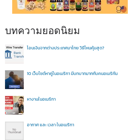
บทความยอดนิยม
โอนเงินจากต่างประเทศมาไทย วิธีไหนคุ้มสุด?
10 เว็บไซต์หาคู่ในอเมริกา มีบทบาทมากกับคนอเมริกัน
หางานในอเมริกา
อากาศ และ เวลา ในอเมริกา