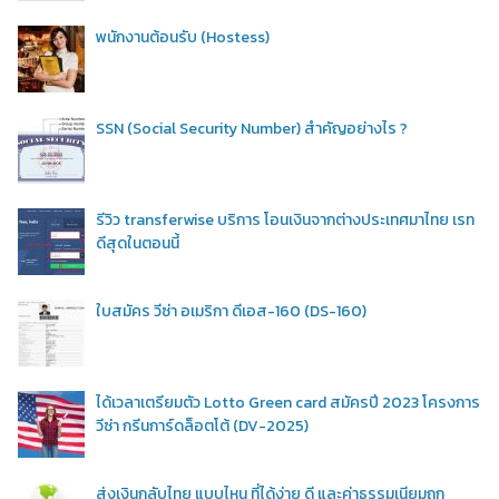
พนักงานต้อนรับ (Hostess)
SSN (Social Security Number) สำคัญอย่างไร ?
รีวิว transferwise บริการ โอนเงินจากต่างประเทศมาไทย เรท
ดีสุดในตอนนี้
ใบสมัคร วีซ่า อเมริกา ดีเอส-160 (DS-160)
ได้เวลาเตรียมตัว Lotto Green card สมัครปี 2023 โครงการ
วีซ่า กรีนการ์ดล็อตโต้ (DV-2025)
ส่งเงินกลับไทย แบบไหน ที่ได้ง่าย ดี และค่าธรรมเนียมถูก