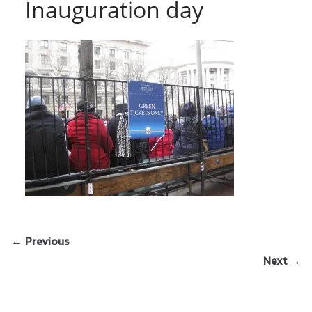
Inauguration day
← Previous
Next →