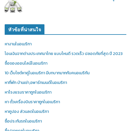
หัวข้อที่น่าสนใจ
หางานในอเมริกา
โอนเงินจากต่างประเทศมาไทย แบบไหนดี รวดเร็ว ปลอดภัยที่สุด ปี 2023
ซื้อของออนไลน์ในอเมริกา
10 เว็บไซต์หาคู่ในอเมริกา มีบทบาทมากกับคนอเมริกัน
หาที่พัก บ้านเช่า,อพาร์ทเมนต์ในอเมริกา
หาโรงแรมราคาถูกในอเมริกา
หา ตั๋วเครื่องบินราคาถูกในอเมริกา
หาคูปอง ส่วนลดในอเมริกา
ซื้อประกันรถในอเมริกา
ซื้อ/ขายรถในอเมริกา