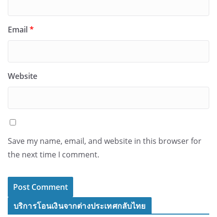
Email
*
Website
Save my name, email, and website in this browser for
the next time I comment.
บริการโอนเงินจากต่างประเทศกลับไทย