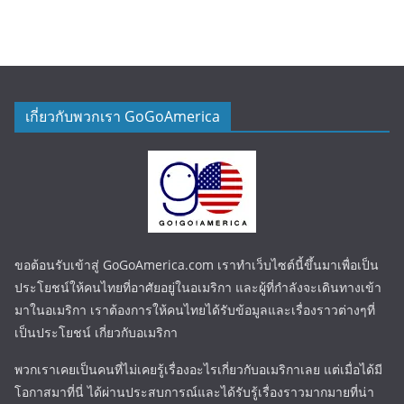
เกี่ยวกับพวกเรา GoGoAmerica
ขอต้อนรับเข้าสู่ GoGoAmerica.com เราทำเว็บไซต์นี้ขึ้นมาเพื่อเป็น
ประโยชน์ให้คนไทยที่อาศัยอยู่ในอเมริกา และผู้ที่กำลังจะเดินทางเข้า
มาในอเมริกา เราต้องการให้คนไทยได้รับข้อมูลและเรื่องราวต่างๆที่
เป็นประโยชน์ เกี่ยวกับอเมริกา
พวกเราเคยเป็นคนที่ไม่เคยรู้เรื่องอะไรเกี่ยวกับอเมริกาเลย แต่เมื่อได้มี
โอกาสมาที่นี่ ได้ผ่านประสบการณ์และได้รับรู้เรื่องราวมากมายที่น่า