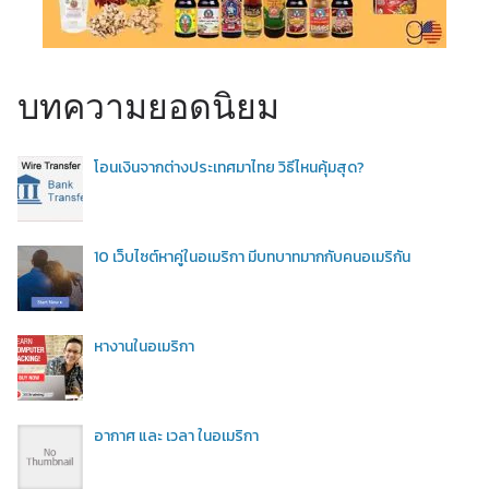
บทความยอดนิยม
โอนเงินจากต่างประเทศมาไทย วิธีไหนคุ้มสุด?
10 เว็บไซต์หาคู่ในอเมริกา มีบทบาทมากกับคนอเมริกัน
หางานในอเมริกา
อากาศ และ เวลา ในอเมริกา