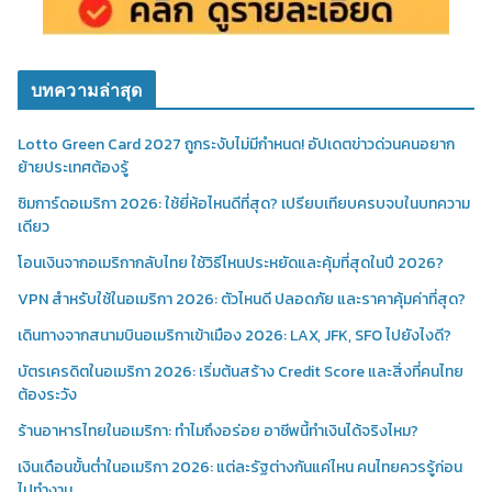
บทความล่าสุด
Lotto Green Card 2027 ถูกระงับไม่มีกำหนด! อัปเดตข่าวด่วนคนอยาก
ย้ายประเทศต้องรู้
ซิมการ์ดอเมริกา 2026: ใช้ยี่ห้อไหนดีที่สุด? เปรียบเทียบครบจบในบทความ
เดียว
โอนเงินจากอเมริกากลับไทย ใช้วิธีไหนประหยัดและคุ้มที่สุดในปี 2026?
VPN สำหรับใช้ในอเมริกา 2026: ตัวไหนดี ปลอดภัย และราคาคุ้มค่าที่สุด?
เดินทางจากสนามบินอเมริกาเข้าเมือง 2026: LAX, JFK, SFO ไปยังไงดี?
บัตรเครดิตในอเมริกา 2026: เริ่มต้นสร้าง Credit Score และสิ่งที่คนไทย
ต้องระวัง
ร้านอาหารไทยในอเมริกา: ทำไมถึงอร่อย อาชีพนี้ทำเงินได้จริงไหม?
เงินเดือนขั้นต่ำในอเมริกา 2026: แต่ละรัฐต่างกันแค่ไหน คนไทยควรรู้ก่อน
ไปทำงาน