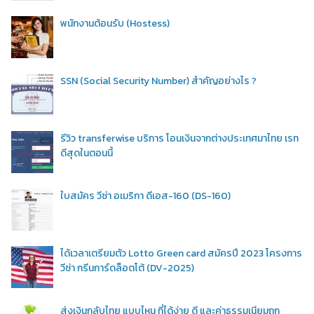
พนักงานต้อนรับ (Hostess)
SSN (Social Security Number) สำคัญอย่างไร ?
รีวิว transferwise บริการ โอนเงินจากต่างประเทศมาไทย เรท
ดีสุดในตอนนี้
ใบสมัคร วีซ่า อเมริกา ดีเอส-160 (DS-160)
ได้เวลาเตรียมตัว Lotto Green card สมัครปี 2023 โครงการ
วีซ่า กรีนการ์ดล็อตโต้ (DV-2025)
ส่งเงินกลับไทย แบบไหน ที่ได้ง่าย ดี และค่าธรรมเนียมถูก